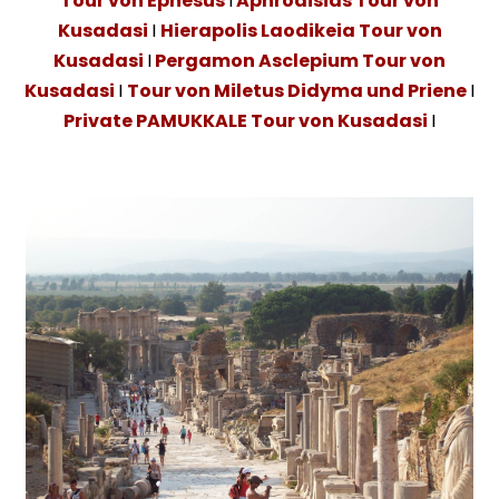
Tour von Ephesus
I
Aphrodisias Tour von
Kusadasi
I
Hierapolis Laodikeia Tour von
Kusadasi
I
Pergamon Asclepium Tour von
Kusadasi
I
Tour von Miletus Didyma und Priene
I
Private PAMUKKALE Tour von Kusadasi
I