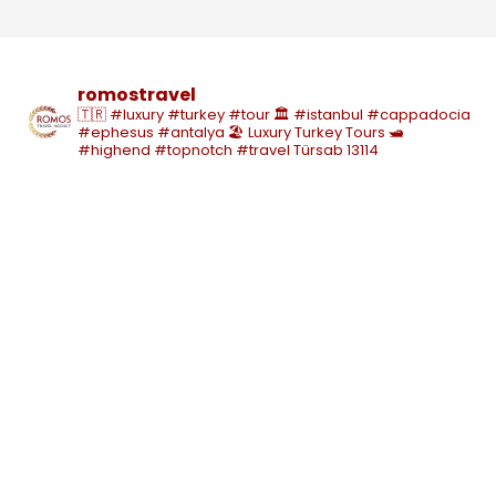
romostravel
🇹🇷 #luxury #turkey #tour
🏛️ #istanbul #cappadocia
#ephesus #antalya
🏖️ Luxury Turkey Tours
🛥️
#highend #topnotch #travel
Türsab 13114