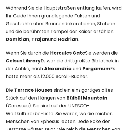
Während Sie die Hauptstraßen entlang laufen, wird
Ihr Guide Ihnen grundlegende Fakten und
Geschichte über Brunnendekorationen, Statuen
und die berühmten Tempel der Kaiser erzählen.
Domitian
,
Trajan
und
Hadrian
.
Wenn Sie durch die
Hercules Gate
Sie werden die
Celsus Library
Es war die drittgrößte Bibliothek in
der Antike, nach
Alexandria
und
Pergamum
Es
hatte mehr als 12.000 Scroll-Bücher.
Die
Terrace Houses
sind ein einzigartiges altes
Stück auf den Hängen von
Bülbül Mountain
(Coressus). Sie sind auf der UNESCO-
Weltkulturerbe-Liste. Sie waren, wo die reichen
Menschen von Ephesus lebten. Jede Ecke der
Terrasse Häuser zeigt, wie reich die Menschen von