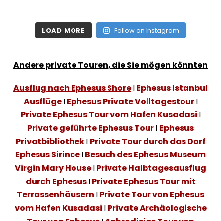
LOAD MORE
Follow on Instagram
Andere private Touren, die Sie mögen könnten
Ausflug nach Ephesus Shore
I
Ephesus Istanbul
Ausflüge
I
Ephesus Private Volltagestour
I
Private Ephesus Tour vom Hafen Kusadasi
I
Private geführte Ephesus Tour
I
Ephesus
Privatbibliothek
I
Private Tour durch das Dorf
Ephesus Sirince
I
Besuch des Ephesus Museum
Virgin Mary House
I
Private Halbtagesausflug
durch Ephesus
I
Private Ephesus Tour mit
Terrassenhäusern
I
Private Tour von Ephesus
vom Hafen Kusadasi
I
Private Archäologische