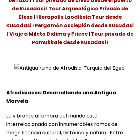
terraza
I
Tour privado de Efeso desde el puerto
de Kusadasi
I
Tour Arqueológico Privado de
Efeso
I
Hierapolis Laodikeia Tour desde
Kusadasi
I
Pergamón Asclepión desde Kusadasi
I
Viaje a Mileto Didima y Priene
I
Tour privado de
Pamukkale desde Kusadasi
I
Antigua ruina de Afrodisia, Turquía del Egeo.
Afrodisiacos: Desarrollando una Antigua
Marvela
La vibrante alfombra del mundo está
interrelacionada con innumerables ramas de
magnificencia cultural, histórica y natural. Entre