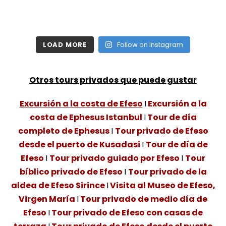
LOAD MORE
Follow on Instagram
Otros tours privados que puede gustar
Excursión a la costa de Efeso
I
Excursión a la
costa de Ephesus Istanbul
I
Tour de día
completo de Ephesus
I
Tour privado de Efeso
desde el puerto de Kusadasi
I
Tour de día de
Efeso
I
Tour privado guiado por Efeso
I
Tour
bíblico privado de Efeso
I
Tour privado de la
aldea de Efeso Sirince
I
Visita al Museo de Efeso,
Virgen María
I
Tour privado de medio día de
Efeso
I
Tour privado de Efeso con casas de