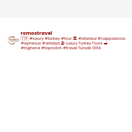
romostravel
🇹🇷 #luxury #turkey #tour
🏛️ #istanbul #cappadocia
#ephesus #antalya
🏖️ Luxury Turkey Tours
🛥️
#highend #topnotch #travel
Türsab 13114