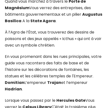
Quand vous marchez à travers le
Porte de
Magnésium
Vous verrez des entreprises, des
bâtiments gouvernementaux et un pilier
Augustus
Basilica
A la
State Agora
.
À l’Agra de l’État, vous trouverez des dessins de
poissons et des jeux appelés « Icthus » qui ont à voir
avec un symbole chrétien.
En vous promenant dans les rues principales, votre
guide vous racontera des faits de base et de
l'histoire sur les décorations de fontaines, les
statues et les célèbres temples de l'Empereur.
Domitian
L’empereur
Trajan
et l’empereur
Hadrian
.
Lorsque vous passez par le
Hercules Gate
Vous
verrez le
Celsus Library
C'était la troisième plus