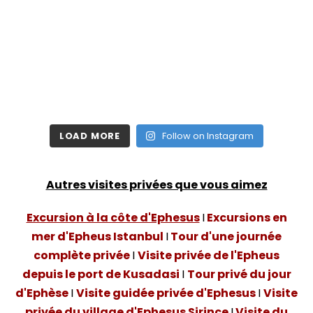
LOAD MORE
Follow on Instagram
Autres visites privées que vous aimez
Excursion à la côte d'Ephesus
I
Excursions en
mer d'Epheus Istanbul
I
Tour d'une journée
complète privée
I
Visite privée de l'Epheus
depuis le port de Kusadasi
I
Tour privé du jour
d'Ephèse
I
Visite guidée privée d'Ephesus
I
Visite
privée du village d'Ephesus Sirince
I
Visite du