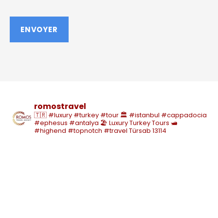
romostravel
🇹🇷 #luxury #turkey #tour
🏛️ #istanbul #cappadocia
#ephesus #antalya
🏖️ Luxury Turkey Tours
🛥️
#highend #topnotch #travel
Türsab 13114