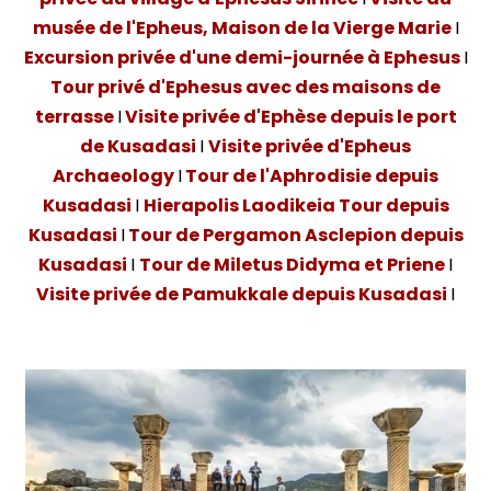
musée de l'Epheus, Maison de la Vierge Marie
I
Excursion privée d'une demi-journée à Ephesus
I
Tour privé d'Ephesus avec des maisons de
terrasse
I
Visite privée d'Ephèse depuis le port
de Kusadasi
I
Visite privée d'Epheus
Archaeology
I
Tour de l'Aphrodisie depuis
Kusadasi
I
Hierapolis Laodikeia Tour depuis
Kusadasi
I
Tour de Pergamon Asclepion depuis
Kusadasi
I
Tour de Miletus Didyma et Priene
I
Visite privée de Pamukkale depuis Kusadasi
I