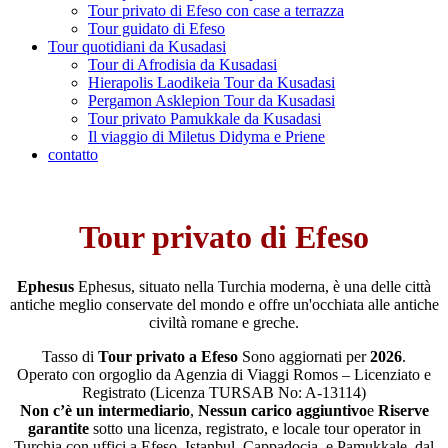
Tour privato di Efeso con case a terrazza
Tour guidato di Efeso
Tour quotidiani da Kusadasi
Tour di Afrodisia da Kusadasi
Hierapolis Laodikeia Tour da Kusadasi
Pergamon Asklepion Tour da Kusadasi
Tour privato Pamukkale da Kusadasi
Il viaggio di Miletus Didyma e Priene
contatto
Tour privato di Efeso
Ephesus
Ephesus, situato nella Turchia moderna, è una delle città
antiche meglio conservate del mondo e offre un'occhiata alle antiche
civiltà romane e greche.
Tasso di
Tour privato a Efeso
Sono aggiornati per
2026
.
Operato con orgoglio da Agenzia di Viaggi Romos – Licenziato e
Registrato (Licenza TURSAB No: A-13114)
Non c’è un intermediario
,
Nessun carico aggiuntivo
e
Riserve
garantite
sotto una licenza, registrato, e locale tour operator in
Turchia con uffici a Efeso, Istanbul, Cappadocia, e Pamukkale, dal