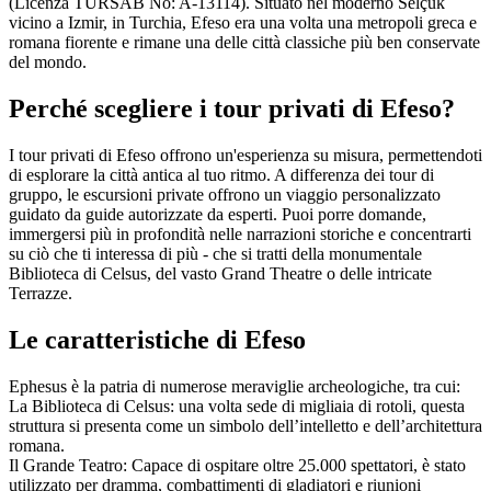
(Licenza TURSAB No: A-13114). Situato nel moderno Selçuk
vicino a Izmir, in Turchia, Efeso era una volta una metropoli greca e
romana fiorente e rimane una delle città classiche più ben conservate
del mondo.
Perché scegliere i tour privati di Efeso?
I tour privati di Efeso offrono un'esperienza su misura, permettendoti
di esplorare la città antica al tuo ritmo. A differenza dei tour di
gruppo, le escursioni private offrono un viaggio personalizzato
guidato da guide autorizzate da esperti. Puoi porre domande,
immergersi più in profondità nelle narrazioni storiche e concentrarti
su ciò che ti interessa di più - che si tratti della monumentale
Biblioteca di Celsus, del vasto Grand Theatre o delle intricate
Terrazze.
Le caratteristiche di Efeso
Ephesus è la patria di numerose meraviglie archeologiche, tra cui:
La Biblioteca di Celsus: una volta sede di migliaia di rotoli, questa
struttura si presenta come un simbolo dell’intelletto e dell’architettura
romana.
Il Grande Teatro: Capace di ospitare oltre 25.000 spettatori, è stato
utilizzato per dramma, combattimenti di gladiatori e riunioni