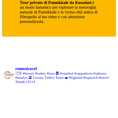
Tour privato di Pamukkale da Kusadasi
è
un modo fantastico per esplorare la meraviglia
naturale di Pamukkale e la vicina città antica di
Hierapolis al tuo ritmo e con attenzione
personalizzata.
romostravel
🇹🇷 #luxury #turkey #tour
🏛️ #istanbul #cappadocia #ephesus
#antalya
🏖️ Luxury Turkey Tours
🛥️ #highend #topnotch #travel
Türsab 13114