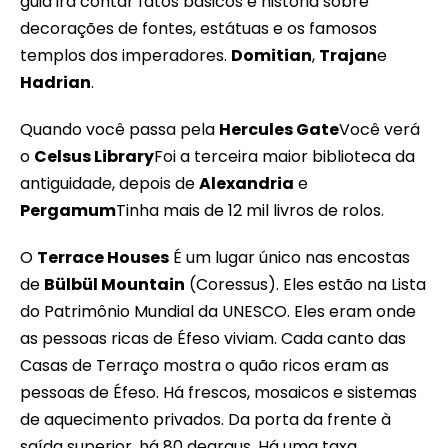
guia irá contar fatos básicos e história sobre
decorações de fontes, estátuas e os famosos
templos dos imperadores.
Domitian
,
Trajan
e
Hadrian
.
Quando você passa pela
Hercules Gate
Você verá
o
Celsus Library
Foi a terceira maior biblioteca da
antiguidade, depois de
Alexandria
e
Pergamum
Tinha mais de 12 mil livros de rolos.
O
Terrace Houses
É um lugar único nas encostas
de
Bülbül Mountain
(Coressus). Eles estão na Lista
do Patrimônio Mundial da UNESCO. Eles eram onde
as pessoas ricas de Éfeso viviam. Cada canto das
Casas de Terraço mostra o quão ricos eram as
pessoas de Éfeso. Há frescos, mosaicos e sistemas
de aquecimento privados. Da porta da frente à
saída superior, há 80 degraus. Há uma taxa