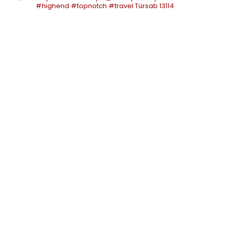
#highend #topnotch #travel
Türsab 13114