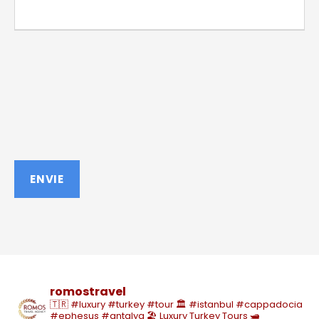
romostravel
🇹🇷 #luxury #turkey #tour
🏛️ #istanbul #cappadocia
#ephesus #antalya
🏖️ Luxury Turkey Tours
🛥️