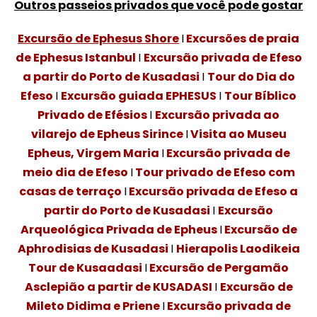
Outros passeios privados que você pode gostar
Excursão de Ephesus Shore
I
Excursões de praia
de Ephesus Istanbul
I
Excursão privada de Efeso
a partir do Porto de Kusadasi
I
Tour do Dia do
Efeso
I
Excursão guiada EPHESUS
I
Tour Bíblico
Privado de Efésios
I
Excursão privada ao
vilarejo de Epheus Sirince
I
Visita ao Museu
Epheus, Virgem Maria
I
Excursão privada de
meio dia de Efeso
I
Tour privado de Efeso com
casas de terraço
I
Excursão privada de Efeso a
partir do Porto de Kusadasi
I
Excursão
Arqueológica Privada de Epheus
I
Excursão de
Aphrodisias de Kusadasi
I
Hierapolis Laodikeia
Tour de Kusaadasi
I
Excursão de Pergamão
Asclepião a partir de KUSADASI
I
Excursão de
Mileto Didima e Priene
I
Excursão privada de