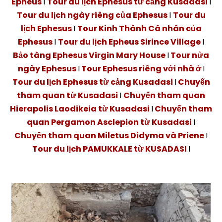
Epheus
I
Tour du lịch Ephesus từ cảng Kusadasi
I
Tour du lịch ngày riêng của Ephesus
I
Tour du
lịch Ephesus
I
Tour Kinh Thánh Cá nhân của
Ephesus
I
Tour du lịch Epheus Sirince Village
I
Bảo tàng Ephesus Virgin Mary House
I
Tour nửa
ngày Ephesus
I
Tour Ephesus riêng với nhà ở
I
Tour du lịch Ephesus từ cảng Kusadasi
I
Chuyến
tham quan từ Kusadasi
I
Chuyến tham quan
Hierapolis Laodikeia từ Kusadasi
I
Chuyến tham
quan Pergamon Asclepion từ Kusadasi
I
Chuyến tham quan Miletus Didyma và Priene
I
Tour du lịch PAMUKKALE từ KUSADASI
I