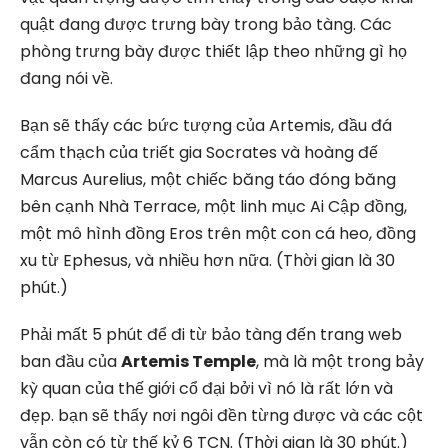
quật đang được trưng bày trong bảo tàng. Các
phòng trưng bày được thiết lập theo những gì họ
đang nói về.
Bạn sẽ thấy các bức tượng của Artemis, đầu đá
cẩm thạch của triết gia Socrates và hoàng đế
Marcus Aurelius, một chiếc băng táo đóng băng
bên cạnh Nhà Terrace, một linh mục Ai Cập đồng,
một mô hình đồng Eros trên một con cá heo, đồng
xu từ Ephesus, và nhiều hơn nữa. (Thời gian là 30
phút.)
Phải mất 5 phút để đi từ bảo tàng đến trang web
ban đầu của
Artemis Temple
, mà là một trong bảy
kỳ quan của thế giới cổ đại bởi vì nó là rất lớn và
đẹp. bạn sẽ thấy nơi ngôi đền từng được và các cột
vẫn còn có từ thế kỷ 6 TCN. (Thời gian là 30 phút.)