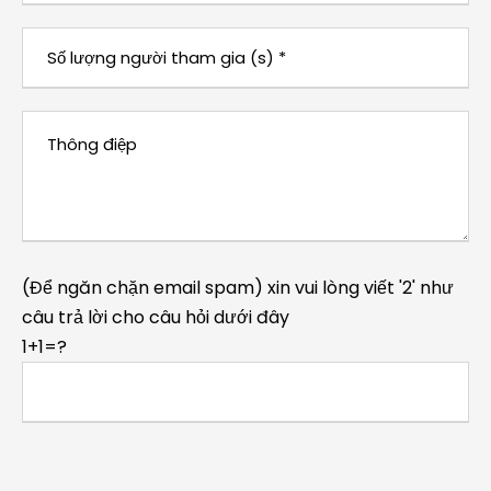
(Để ngăn chặn email spam) xin vui lòng viết '2' như
câu trả lời cho câu hỏi dưới đây
1+1=?