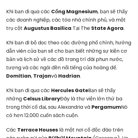
Khi bạn đi qua các
Cổng Magnesium
, bạn sẽ thấy
các doanh nghiệp, các tòa nhà chính phủ, và một
trụ cột
Augustus Basilica
Tại The
State Agora
.
Khi bạn đi bộ dọc theo các đường phố chính, hướng
dẫn viên của bạn sẽ cho bạn biết những sự kiện cơ
bản và lịch sử về các đồ trang trí đài phun nước,
tượng và các ngôi đền nổi tiếng của hoàng đế.
Domitian
,
Trajan
và
Hadrian
.
Khi bạn đi qua các
Hercules Gate
Bạn sẽ thấy
những
Celsus Library
Đây là thư viện lớn thứ ba
trong thời cổ đại, sau Alexandria và
Pergamum
Nó
có hơn 12.000 cuốn sách cuộn.
Các
Terrace Houses
là một nơi cổ độc đáo trên