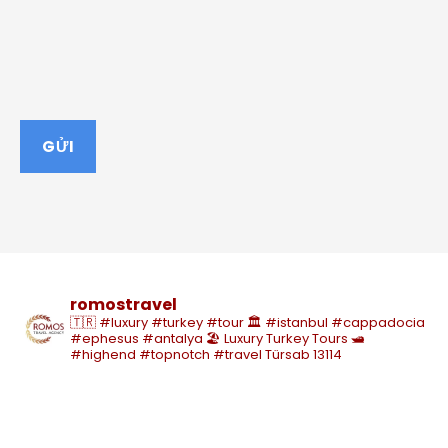
romostravel
🇹🇷 #luxury #turkey #tour
🏛️ #istanbul #cappadocia
#ephesus #antalya
🏖️ Luxury Turkey Tours
🛥️
#highend #topnotch #travel
Türsab 13114