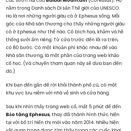
các sườn núi của
Bülbül Mountain
(Coressus). Họ
nằm trong Danh sách Di sản Thế giới của UNESCO.
Họ là nơi những người giàu có ở Ephesus sống. Mỗi
góc của Nhà sân thượng cho thấy những người giàu
có ở Ephesus như thế nào. Có bích họa, khảm và hệ
thống sưởi ấm riêng. Từ cửa trước đến lối ra trên,
có 80 bước. Có một khoản phí khác nhau để vào
Nhà sân thượng, là một phần của trang web khảo
cổ học. (Và chuyến tham quan này sẽ đưa bạn đến
đó.)
Khi bạn đến gần để rời khỏi thành phố cũ, có một
khu vực lưu niệm với nhà vệ sinh và cửa hàng.
Sau khi nhìn thấy trang web cổ, mất 5 phút để đến
Bảo tàng Ephesus
, thay đổi thành hình thức hiện
tại với bố trí hiển thị mới vào năm 2014. Nhiều hiện
vật quan trọng được tìm thấy trong các cuộc khai