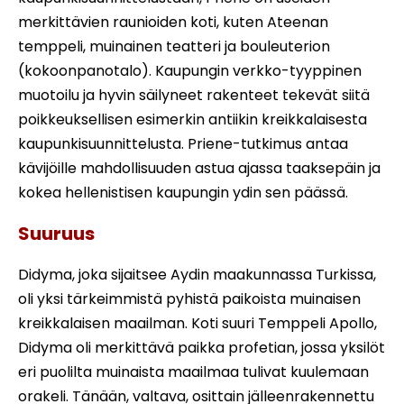
merkittävien raunioiden koti, kuten Ateenan
temppeli, muinainen teatteri ja bouleuterion
(kokoonpanotalo). Kaupungin verkko-tyyppinen
muotoilu ja hyvin säilyneet rakenteet tekevät siitä
poikkeuksellisen esimerkin antiikin kreikkalaisesta
kaupunkisuunnittelusta. Priene-tutkimus antaa
kävijöille mahdollisuuden astua ajassa taaksepäin ja
kokea hellenistisen kaupungin ydin sen päässä.
Suuruus
Didyma, joka sijaitsee Aydin maakunnassa Turkissa,
oli yksi tärkeimmistä pyhistä paikoista muinaisen
kreikkalaisen maailman. Koti suuri Temppeli Apollo,
Didyma oli merkittävä paikka profetian, jossa yksilöt
eri puolilta muinaista maailmaa tulivat kuulemaan
orakeli. Tänään, valtava, osittain jälleenrakennettu