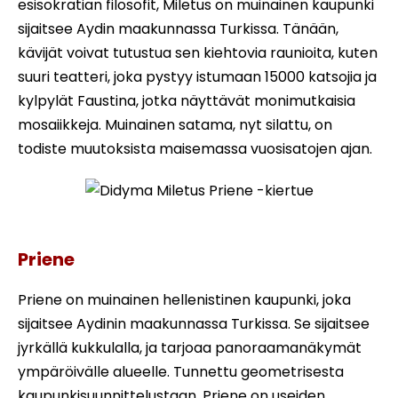
esisokratian filosofit, Miletus on muinainen kaupunki
sijaitsee Aydin maakunnassa Turkissa. Tänään,
kävijät voivat tutustua sen kiehtovia raunioita, kuten
suuri teatteri, joka pystyy istumaan 15000 katsojia ja
kylpylät Faustina, jotka näyttävät monimutkaisia
mosaiikkeja. Muinainen satama, nyt silattu, on
todiste muutoksista maisemassa vuosisatojen ajan.
Didyma Miletus Priene -kiertue
Priene
Priene on muinainen hellenistinen kaupunki, joka
sijaitsee Aydinin maakunnassa Turkissa. Se sijaitsee
jyrkällä kukkulalla, ja tarjoaa panoraamanäkymät
ympäröivälle alueelle. Tunnettu geometrisesta
kaupunkisuunnittelustaan, Priene on useiden