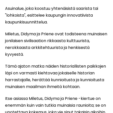
Asuinalue, joka koostuu yhtenäisistä saarista tai
"lohkoista", esittelee kaupungin innovatiivista
kaupunkisuunnittelua.
Miletus, Didyma ja Priene ovat todisteena muinaisen
jonilaisen sivilisaation rikkaasta kulttuurista,
nerokkaasta arkkitehtuurista ja henkisestä
kyvyestä.
Tämä ajaton matka näiden historiallisten paikkojen
läpi on varmasti kiehtovaa jokaiselle historian
harrastajalle, herättää kunnioitusta ja kunnioitusta
muinaisen maailman ihmeitä kohtaan.
Itse asiassa Miletus, Didyma ja Priene -kiertue on
enemmän kuin vain tutkia muinaisia raunioita; se on
upotettava kokemus, joka vie sinut takaisin aikoihin,