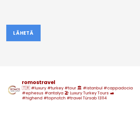
romostravel
🇹🇷 #luxury #turkey #tour
🏛️ #istanbul #cappadocia
#ephesus #antalya
🏖️ Luxury Turkey Tours
🛥️
#highend #topnotch #travel
Türsab 13114