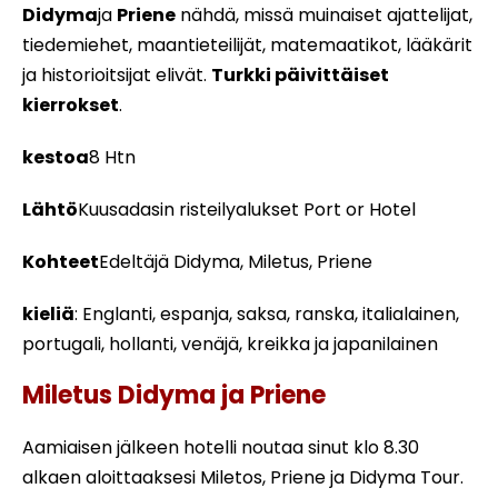
Didyma
ja
Priene
nähdä, missä muinaiset ajattelijat,
tiedemiehet, maantieteilijät, matemaatikot, lääkärit
ja historioitsijat elivät.
Turkki päivittäiset
kierrokset
.
kestoa
8 Htn
Lähtö
Kuusadasin risteilyalukset Port or Hotel
Kohteet
Edeltäjä Didyma, Miletus, Priene
kieliä
: Englanti, espanja, saksa, ranska, italialainen,
portugali, hollanti, venäjä, kreikka ja japanilainen
Miletus Didyma ja Priene
Aamiaisen jälkeen hotelli noutaa sinut klo 8.30
alkaen aloittaaksesi Miletos, Priene ja Didyma Tour.