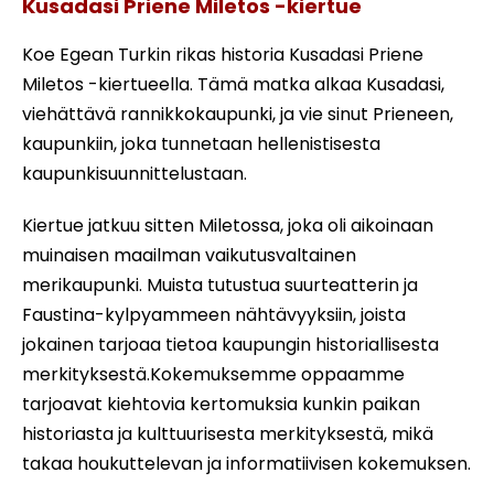
Kusadasi Priene Miletos -kiertue
Koe Egean Turkin rikas historia Kusadasi Priene
Miletos -kiertueella. Tämä matka alkaa Kusadasi,
viehättävä rannikkokaupunki, ja vie sinut Prieneen,
kaupunkiin, joka tunnetaan hellenistisesta
kaupunkisuunnittelustaan.
Kiertue jatkuu sitten Miletossa, joka oli aikoinaan
muinaisen maailman vaikutusvaltainen
merikaupunki. Muista tutustua suurteatterin ja
Faustina-kylpyammeen nähtävyyksiin, joista
jokainen tarjoaa tietoa kaupungin historiallisesta
merkityksestä.Kokemuksemme oppaamme
tarjoavat kiehtovia kertomuksia kunkin paikan
historiasta ja kulttuurisesta merkityksestä, mikä
takaa houkuttelevan ja informatiivisen kokemuksen.