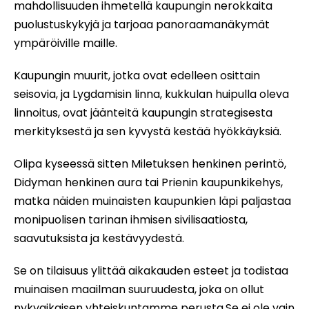
mahdollisuuden ihmetellä kaupungin nerokkaita
puolustuskykyjä ja tarjoaa panoraamanäkymät
ympäröiville maille.
Kaupungin muurit, jotka ovat edelleen osittain
seisovia, ja Lygdamisin linna, kukkulan huipulla oleva
linnoitus, ovat jäänteitä kaupungin strategisesta
merkityksestä ja sen kyvystä kestää hyökkäyksiä.
Olipa kyseessä sitten Miletuksen henkinen perintö,
Didyman henkinen aura tai Prienin kaupunkikehys,
matka näiden muinaisten kaupunkien läpi paljastaa
monipuolisen tarinan ihmisen sivilisaatiosta,
saavutuksista ja kestävyydestä.
Se on tilaisuus ylittää aikakauden esteet ja todistaa
muinaisen maailman suuruudesta, joka on ollut
nykyaikaisen yhteiskuntamme perusta.Se ei ole vain