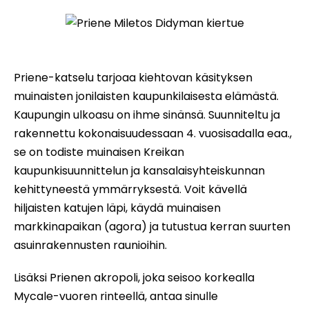
Priene Miletos Didyman kiertue
Priene-katselu tarjoaa kiehtovan käsityksen
muinaisten jonilaisten kaupunkilaisesta elämästä.
Kaupungin ulkoasu on ihme sinänsä. Suunniteltu ja
rakennettu kokonaisuudessaan 4. vuosisadalla eaa.,
se on todiste muinaisen Kreikan
kaupunkisuunnittelun ja kansalaisyhteiskunnan
kehittyneestä ymmärryksestä. Voit kävellä
hiljaisten katujen läpi, käydä muinaisen
markkinapaikan (agora) ja tutustua kerran suurten
asuinrakennusten raunioihin.
Lisäksi Prienen akropoli, joka seisoo korkealla
Mycale-vuoren rinteellä, antaa sinulle