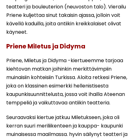
teatteri ja bouleuterion (neuvoston talo). Vierailu
Priene kuljettaa sinut takaisin ajassa, jolloin voit
kävellä kaduilla, joita antiikin kreikkalaiset olivat
käyneet.
Priene Miletus ja Didyma
Priene, Miletus ja Didyma -kiertueemme tarjoaa
kiehtovan matkan joihinkin merkittävimpiin
muinaisiin kohteisiin Turkissa. Aloita retkesi Priene,
joka on klassinen esimerkki hellenistisesta
kaupunkisuunnittelusta, jossa voit ihailla Ateenan
temppeliä ja vaikuttavaa antiikin teatteria.
Seuraavaksi kiertue jatkuu Miletukseen, joka oli
kerran suuri meriliikenteen ja kauppa- kaupunki
muinaisessa maailmassa. hyvin säilynyt teatteri ja