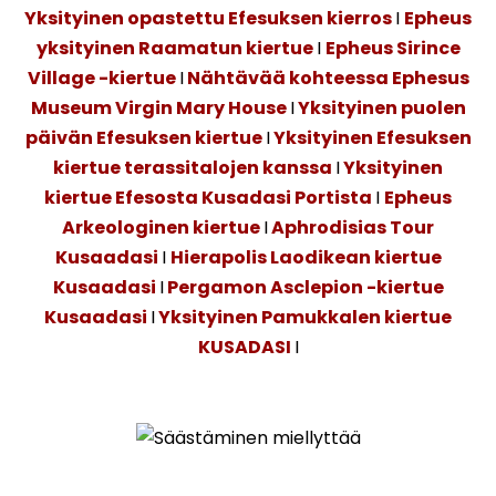
Yksityinen opastettu Efesuksen kierros
I
Epheus
yksityinen Raamatun kiertue
I
Epheus Sirince
Village -kiertue
I
Nähtävää kohteessa Ephesus
Museum Virgin Mary House
I
Yksityinen puolen
päivän Efesuksen kiertue
I
Yksityinen Efesuksen
kiertue terassitalojen kanssa
I
Yksityinen
kiertue Efesosta Kusadasi Portista
I
Epheus
Arkeologinen kiertue
I
Aphrodisias Tour
Kusaadasi
I
Hierapolis Laodikean kiertue
Kusaadasi
I
Pergamon Asclepion -kiertue
Kusaadasi
I
Yksityinen Pamukkalen kiertue
KUSADASI
I
Säästäminen miellyttää