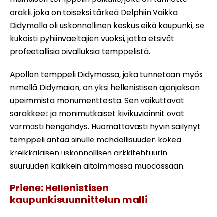
orakli, joka on toiseksi tärkeä Delphiin.Vaikka
Didymalla oli uskonnollinen keskus eikä kaupunki, se
kukoisti pyhiinvaeltajien vuoksi, jotka etsivät
profeetallisia oivalluksia temppelistä.
Apollon temppeli Didymassa, joka tunnetaan myös
nimellä Didymaion, on yksi hellenistisen ajanjakson
upeimmista monumentteista. Sen vaikuttavat
sarakkeet ja monimutkaiset kivikuvioinnit ovat
varmasti hengähdys. Huomattavasti hyvin säilynyt
temppeli antaa sinulle mahdollisuuden kokea
kreikkalaisen uskonnollisen arkkitehtuurin
suuruuden kaikkein aitoimmassa muodossaan.
Priene: Hellenistisen
kaupunkisuunnittelun malli