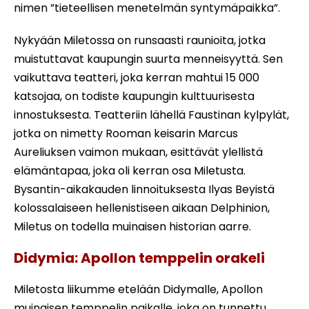
nimen ”tieteellisen menetelmän syntymäpaikka”.
Nykyään Miletossa on runsaasti raunioita, jotka
muistuttavat kaupungin suurta menneisyyttä. Sen
vaikuttava teatteri, joka kerran mahtui 15 000
katsojaa, on todiste kaupungin kulttuurisesta
innostuksesta. Teatteriin lähellä Faustinan kylpylät,
jotka on nimetty Rooman keisarin Marcus
Aureliuksen vaimon mukaan, esittävät ylellistä
elämäntapaa, joka oli kerran osa Miletusta.
Bysantin-aikakauden linnoituksesta Ilyas Beyistä
kolossalaiseen hellenistiseen aikaan Delphinion,
Miletus on todella muinaisen historian aarre.
Didymia: Apollon temppelin orakeli
Miletosta liikumme etelään Didymalle, Apollon
muinaisen temppelin paikalle, joka on tunnettu