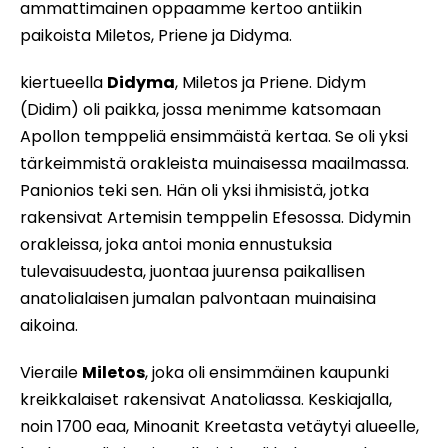
ammattimainen oppaamme kertoo antiikin
paikoista Miletos, Priene ja Didyma.
kiertueella
Didyma
, Miletos ja Priene. Didym
(Didim) oli paikka, jossa menimme katsomaan
Apollon temppeliä ensimmäistä kertaa. Se oli yksi
tärkeimmistä orakleista muinaisessa maailmassa.
Panionios teki sen. Hän oli yksi ihmisistä, jotka
rakensivat Artemisin temppelin Efesossa. Didymin
orakleissa, joka antoi monia ennustuksia
tulevaisuudesta, juontaa juurensa paikallisen
anatolialaisen jumalan palvontaan muinaisina
aikoina.
Vieraile
Miletos
, joka oli ensimmäinen kaupunki
kreikkalaiset rakensivat Anatoliassa. Keskiajalla,
noin 1700 eaa, Minoanit Kreetasta vetäytyi alueelle,