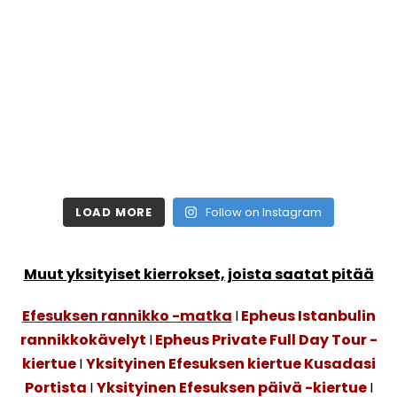
LOAD MORE
Follow on Instagram
Muut yksityiset kierrokset, joista saatat pitää
Efesuksen rannikko -matka
I
Epheus Istanbulin
rannikkokävelyt
I
Epheus Private Full Day Tour -
kiertue
I
Yksityinen Efesuksen kiertue Kusadasi
Portista
I
Yksityinen Efesuksen päivä -kiertue
I