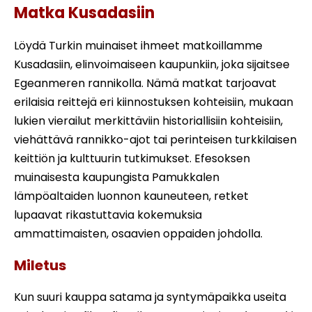
Matka Kusadasiin
Löydä Turkin muinaiset ihmeet matkoillamme
Kusadasiin, elinvoimaiseen kaupunkiin, joka sijaitsee
Egeanmeren rannikolla. Nämä matkat tarjoavat
erilaisia reittejä eri kiinnostuksen kohteisiin, mukaan
lukien vierailut merkittäviin historiallisiin kohteisiin,
viehättävä rannikko-ajot tai perinteisen turkkilaisen
keittiön ja kulttuurin tutkimukset. Efesoksen
muinaisesta kaupungista Pamukkalen
lämpöaltaiden luonnon kauneuteen, retket
lupaavat rikastuttavia kokemuksia
ammattimaisten, osaavien oppaiden johdolla.
Miletus
Kun suuri kauppa satama ja syntymäpaikka useita