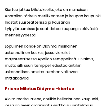
Kiertue jatkuu Miletokselle, joka on muinaisen
Anatolian tärkein meriliikenteen ja kaupan kaupunki.
Ihastut suurteatterissa ja Faustinan
kylpyläruumiissa ja saat tietoa kaupungin elävästä
menneisyydestä.
Lopullinen kohde on Didyma, muinainen
uskonnollinen keskus, jossa vierailet
majesteettisessa Apollon temppelissä. Ei valmis,
mutta silti suuri, temppeli edustaa antiikin
uskonnollisen omistautumisen valtavaa
mittakaavaa.
Priene Miletus Didyma -kiertue
Aloita matka Priene, antiikin hellenistinen kaupunki,
jossa on hyvin organisoitu verkko suunnitelma ja