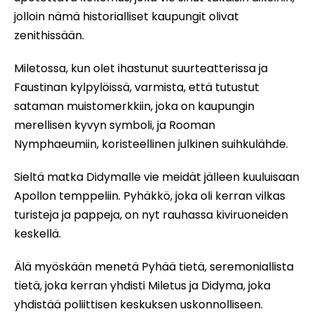
jolloin nämä historialliset kaupungit olivat
zenithissään.
Miletossa, kun olet ihastunut suurteatterissa ja
Faustinan kylpylöissä, varmista, että tutustut
sataman muistomerkkiin, joka on kaupungin
merellisen kyvyn symboli, ja Rooman
Nymphaeumiin, koristeellinen julkinen suihkulähde.
Sieltä matka Didymalle vie meidät jälleen kuuluisaan
Apollon temppeliin. Pyhäkkö, joka oli kerran vilkas
turisteja ja pappeja, on nyt rauhassa kiviruoneiden
keskellä.
Älä myöskään menetä Pyhää tietä, seremoniallista
tietä, joka kerran yhdisti Miletus ja Didyma, joka
yhdistää poliittisen keskuksen uskonnolliseen.