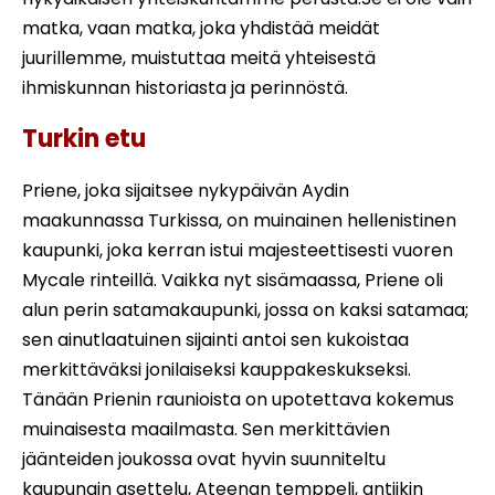
matka, vaan matka, joka yhdistää meidät
juurillemme, muistuttaa meitä yhteisestä
ihmiskunnan historiasta ja perinnöstä.
Turkin etu
Priene, joka sijaitsee nykypäivän Aydin
maakunnassa Turkissa, on muinainen hellenistinen
kaupunki, joka kerran istui majesteettisesti vuoren
Mycale rinteillä. Vaikka nyt sisämaassa, Priene oli
alun perin satamakaupunki, jossa on kaksi satamaa;
sen ainutlaatuinen sijainti antoi sen kukoistaa
merkittäväksi jonilaiseksi kauppakeskukseksi.
Tänään Prienin raunioista on upotettava kokemus
muinaisesta maailmasta. Sen merkittävien
jäänteiden joukossa ovat hyvin suunniteltu
kaupungin asettelu, Ateenan temppeli, antiikin