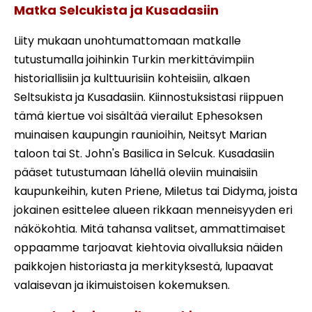
Matka Selcukista ja Kusadasiin
Liity mukaan unohtumattomaan matkalle
tutustumalla joihinkin Turkin merkittävimpiin
historiallisiin ja kulttuurisiin kohteisiin, alkaen
Seltsukista ja Kusadasiin. Kiinnostuksistasi riippuen
tämä kiertue voi sisältää vierailut Ephesoksen
muinaisen kaupungin raunioihin, Neitsyt Marian
taloon tai St. John's Basilica in Selcuk. Kusadasiin
pääset tutustumaan lähellä oleviin muinaisiin
kaupunkeihin, kuten Priene, Miletus tai Didyma, joista
jokainen esittelee alueen rikkaan menneisyyden eri
näkökohtia. Mitä tahansa valitset, ammattimaiset
oppaamme tarjoavat kiehtovia oivalluksia näiden
paikkojen historiasta ja merkityksestä, lupaavat
valaisevan ja ikimuistoisen kokemuksen.