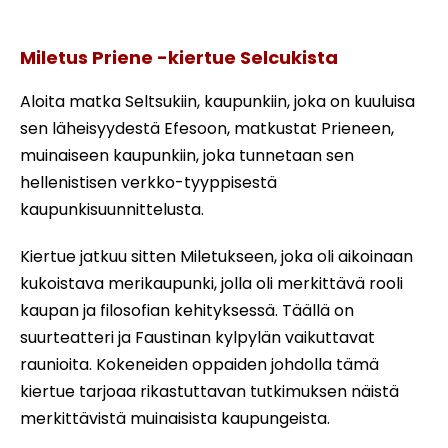
Turkin etu
Miletus Priene -kiertue Selcukista
Aloita matka Seltsukiin, kaupunkiin, joka on kuuluisa
sen läheisyydestä Efesoon, matkustat Prieneen,
muinaiseen kaupunkiin, joka tunnetaan sen
hellenistisen verkko-tyyppisestä
kaupunkisuunnittelusta.
Kiertue jatkuu sitten Miletukseen, joka oli aikoinaan
kukoistava merikaupunki, jolla oli merkittävä rooli
kaupan ja filosofian kehityksessä. Täällä on
suurteatteri ja Faustinan kylpylän vaikuttavat
raunioita. Kokeneiden oppaiden johdolla tämä
kiertue tarjoaa rikastuttavan tutkimuksen näistä
merkittävistä muinaisista kaupungeista.