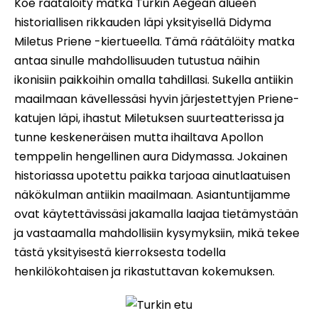
Koe räätälöity matka Turkin Aegean alueen
historiallisen rikkauden läpi yksityisellä Didyma
Miletus Priene -kiertueella. Tämä räätälöity matka
antaa sinulle mahdollisuuden tutustua näihin
ikonisiin paikkoihin omalla tahdillasi. Sukella antiikin
maailmaan kävellessäsi hyvin järjestettyjen Priene-
katujen läpi, ihastut Miletuksen suurteatterissa ja
tunne keskeneräisen mutta ihailtava Apollon
temppelin hengellinen aura Didymassa. Jokainen
historiassa upotettu paikka tarjoaa ainutlaatuisen
näkökulman antiikin maailmaan. Asiantuntijamme
ovat käytettävissäsi jakamalla laajaa tietämystään
ja vastaamalla mahdollisiin kysymyksiin, mikä tekee
tästä yksityisestä kierroksesta todella
henkilökohtaisen ja rikastuttavan kokemuksen.