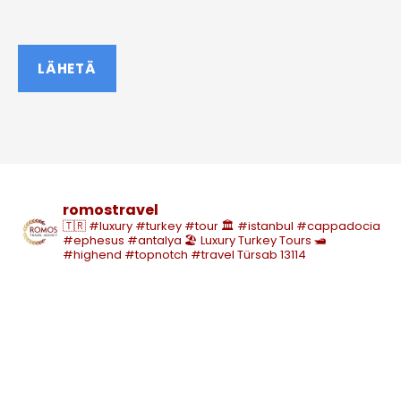
romostravel
🇹🇷 #luxury #turkey #tour
🏛️ #istanbul #cappadocia
#ephesus #antalya
🏖️ Luxury Turkey Tours
🛥️
#highend #topnotch #travel
Türsab 13114