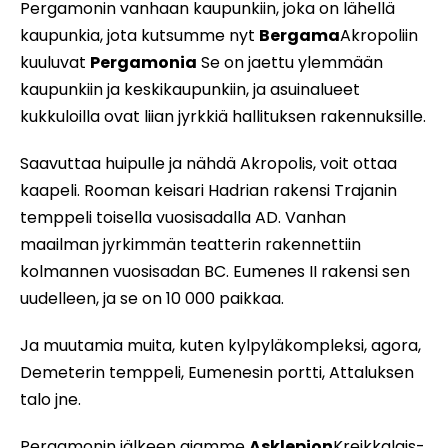
Pergamonin vanhaan kaupunkiin, joka on lähellä
kaupunkia, jota kutsumme nyt
Bergama
Akropoliin
kuuluvat
Pergamonia
Se on jaettu ylemmään
kaupunkiin ja keskikaupunkiin, ja asuinalueet
kukkuloilla ovat liian jyrkkiä hallituksen rakennuksille.
Saavuttaa huipulle ja nähdä Akropolis, voit ottaa
kaapeli. Rooman keisari Hadrian rakensi Trajanin
temppeli toisella vuosisadalla AD. Vanhan
maailman jyrkimmän teatterin rakennettiin
kolmannen vuosisadan BC. Eumenes II rakensi sen
uudelleen, ja se on 10 000 paikkaa.
Ja muutamia muita, kuten kylpyläkompleksi, agora,
Demeterin temppeli, Eumenesin portti, Attaluksen
talo jne.
Pergamonin jälkeen ajamme
Asklepion
Kreikkalais-