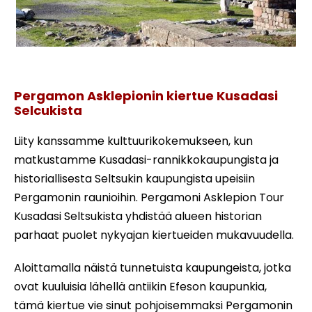
Asklepionin pergamin kiertue
Pergamon Asklepionin kiertue Kusadasi
Selcukista
Liity kanssamme kulttuurikokemukseen, kun
matkustamme Kusadasi-rannikkokaupungista ja
historiallisesta Seltsukin kaupungista upeisiin
Pergamonin raunioihin. Pergamoni Asklepion Tour
Kusadasi Seltsukista yhdistää alueen historian
parhaat puolet nykyajan kiertueiden mukavuudella.
Aloittamalla näistä tunnetuista kaupungeista, jotka
ovat kuuluisia lähellä antiikin Efeson kaupunkia,
tämä kiertue vie sinut pohjoisemmaksi Pergamonin