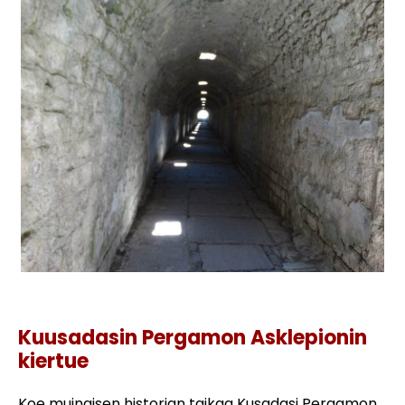
Asklepionin kiertue Turkki
Kuusadasin Pergamon Asklepionin
kiertue
Koe muinaisen historian taikaa Kusadasi Pergamon