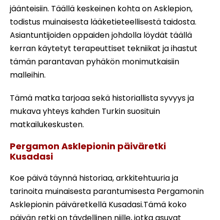
jäänteisiin. Täällä keskeinen kohta on Asklepion,
todistus muinaisesta lääketieteellisestä taidosta.
Asiantuntijoiden oppaiden johdolla löydät täällä
kerran käytetyt terapeuttiset tekniikat ja ihastut
tämän parantavan pyhäkön monimutkaisiin
malleihin.
Tämä matka tarjoaa sekä historiallista syvyys ja
mukava yhteys kahden Turkin suosituin
matkailukeskusten.
Pergamon Asklepionin päiväretki
Kusadasi
Koe päivä täynnä historiaa, arkkitehtuuria ja
tarinoita muinaisesta parantumisesta Pergamonin
Asklepionin päiväretkellä Kusadasi.Tämä koko
päivän retki on täydellinen niille, jotka asuvat