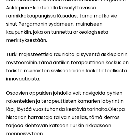
Asklepion -kiertueella.Kesäilyttävässä
rannikkokaupungissa Kusadasi, tämä matka vie
sinut Pergamonin sydämeen, muinaiseen
kaupunkiin, joka on tunnettu arkeologisesta
merkityksestään.
Tutki majesteettisia raunioita ja syventä asklepionin
mysteereihin.Tämä antiikin terapeuttinen keskus on
todiste muinaisten sivilisaatioiden lääketieteellisistä
innovaatioista.
Osaavien oppaiden johdolla voit navigoida pyhien
rakenteiden ja terapeuttisten kamarien labyrintin
läpi, löytää vuosituhansia kestäviä tarinoita.Oletpa
historian harrastaja tai vain utelias, tämä kierros
tarjoaa kiehtovan katseen Turkin rikkaaseen
menneisyyteen.