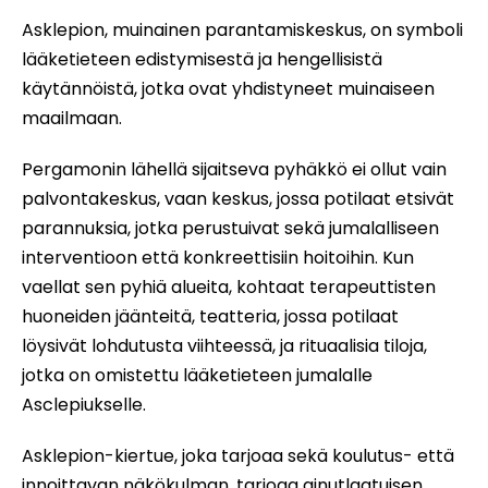
Asklepion, muinainen parantamiskeskus, on symboli
lääketieteen edistymisestä ja hengellisistä
käytännöistä, jotka ovat yhdistyneet muinaiseen
maailmaan.
Pergamonin lähellä sijaitseva pyhäkkö ei ollut vain
palvontakeskus, vaan keskus, jossa potilaat etsivät
parannuksia, jotka perustuivat sekä jumalalliseen
interventioon että konkreettisiin hoitoihin. Kun
vaellat sen pyhiä alueita, kohtaat terapeuttisten
huoneiden jäänteitä, teatteria, jossa potilaat
löysivät lohdutusta viihteessä, ja rituaalisia tiloja,
jotka on omistettu lääketieteen jumalalle
Asclepiukselle.
Asklepion-kiertue, joka tarjoaa sekä koulutus- että
innoittavan näkökulman, tarjoaa ainutlaatuisen