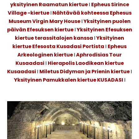
yksityinen Raamatun kiertue
I
Epheus Sirince
Village -kiertue
I
Nähtävää kohteessa Ephesus
Museum Virgin Mary House
I
Yksityinen puolen
päivän Efesuksen kiertue
I
Yksityinen Efesuksen
kiertue terassitalojen kanssa
I
Yksityinen
kiertue Efesosta Kusadasi Portista
I
Epheus
Arkeologinen kiertue
I
Aphrodisias Tour
Kusaadasi
I
Hierapolis Laodikean kiertue
Kusaadasi
I
Miletus Didyman ja Prienin kiertue
I
Yksityinen Pamukkalen kiertue KUSADASI
I