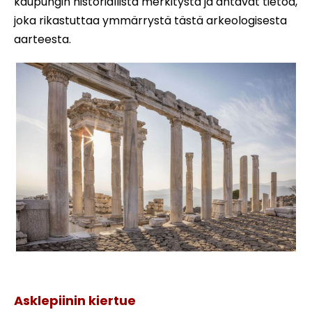
kaupungin historiallista merkitystä ja antavat tietoa,
joka rikastuttaa ymmärrystä tästä arkeologisesta
aarteesta.
Pergamon asklepionin kiertue
Asklepiinin kiertue