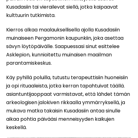
Kusadasiin tai vierailevat siellä, jotka kaipaavat
kulttuurin tutkimista.
Kierros alkaa maalauksellisella ajolla Kusadasiin
muinaiseen Pergamonin kaupunkiin, joka asettaa
sävyn löytöpäivälle. Saapuessasi sinut esittelee
Asklepion, kunnioitettu muinaisen maailman
parantamiskeskus.
Käy pyhillä poluilla, tutustu terapeuttisiin huoneisiin
ja opi rituaaleista, jotka kerran tapahtuivat täällä.
asiantuntijaoppaat varmistavat, että lähdet tämän
arkeologisen jalokiven rikkaalla ymmärryksellä, ja
mukava matka takaisin Kusadasiin antaa sinulle
aikaa pohtia päivääsi menneisyyden kaikujen
keskellä.