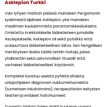
Asklepion Turkki
Vain lyhyen matkan päässä muinaisen Pergamonin
sydämestä sijaitsee Asklepion, yksi muinaisen
maailman kuuluisimmista parantamiskeskuksista.
Omistettu kreikkalaiselle lääketieteen jumalalle
Asclepiukselle, Asklepion oli sekä pyhäkkö että
uraauurtava lääketieteellinen laitos. Sen hengellisen
merkityksen lisäksi täällä tehtiin hoitoja, joissa
yhdistettiin sekä uskonnolliset rituaalit että
varhaiset lääketieteelliset käytännöt.
Kompleksi koostuu useista pyhistä altaista,
uniapohjaisen diagnoosin nukkumishuoneista
(tunnetaan inkuboinnina), terapeuttisten esitysten
teatteri ja erilaiset hoitohuoneet.
Tunnettu lääkäri Galen aloitti kuuluisan uransa