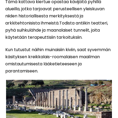
Tämä kattava kiertue opastaa kävijöitä pyhillä
alueilla, jotka tarjoavat perusteellisen yleiskuvan
niiden historiallisesta merkityksestä ja
arkkitehtonisista ihmeistä.Todista antiikin teatteri,
pyhä suihkulähde ja maanalaiset tunnelit, joita
käytetään terapeuttisiin tarkoituksiin.
Kun tutustut näihin muinaisiin kiviin, saat syvemmän
käsityksen kreikkalais-roomalaisen maailman
omistautumisesta lääketieteeseen ja
parantamiseen.