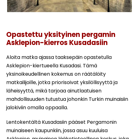
Asklepion ja pergamentti Turku
Opastettu yksityinen pergamin
Asklepion-kierros Kusadasiin
Aloita matka ajassa taaksepäin opastetulla
Asklepion-kiertueella Kusadasi. Tämä
yksinoikeudellinen kokemus on räätälöity
matkailijoille, jotka priorisoivat yksilöllisyyttä ja
läheisyyttä, mikä tarjoaa ainutlaatuisen
mahdollisuuden tutustua johonkin Turkin muinaisiin
jalokiviin omalla oppaalla.
Lentokentältä Kusadasiin pääset Pergamonin
muinaiseen kaupunkiin, jossa asuu kuuluisa
Asklepion, muinainen lääketieteellinen keskus, joka