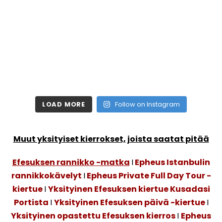
LOAD MORE
Follow on Instagram
Muut yksityiset kierrokset, joista saatat pitää
Efesuksen rannikko -matka
I
Epheus Istanbulin
rannikkokävelyt
I
Epheus Private Full Day Tour -
kiertue
I
Yksityinen Efesuksen kiertue Kusadasi
Portista
I
Yksityinen Efesuksen päivä -kiertue
I
Yksityinen opastettu Efesuksen kierros
I
Epheus