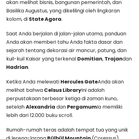
akan melihat bisnis, bangunan pemerintah, dan
Basilika Augustus, yang dikelilingi oleh lingkaran
kolom, di
State Agora
.
Saat Anda berjalan di jalan-jalan utama, panduan
Anda akan memberi tahu Anda fakta dasar dan
sejarah tentang dekorasi air mancur, patung, dan
kuil-kuil Kaisar yang terkenal
Domitian
,
Trajan
dan
Hadrian
.
Ketika Anda melewati
Hercules Gate
Anda akan
melihat bahwa
Celsus Library
Ini adalah
perpustakaan terbesar ketiga di zaman kuno,
setelah
Alexandria
dan
Pergamum
Ia memiliki
lebih dari 12.000 buku scroll.
Rumah-rumah teras adalah tempat tua yang unik
di lereng-larang
Bülbül Mountain
(Coressus).