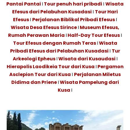
Pantai Pantai
I
Tour penuh hari pribadi
I
Wisata
Efesus dari Pelabuhan Kusadasi
I
Tour Hari
Efesus
I
Perjalanan Biblikal Pribadi Efesus
I
Wisata Desa Efesus Sirince
I
Museum Efesus,
Rumah Perawan Maria
I
Half-Day Tour Efesus
I
Tour Efesus dengan Rumah Teras
I
Wisata
Pribadi Efesus dari Pelabuhan Kusadasi
I
Tur
Arkeologi Epheus
I
Wisata dari Kusaudasi
I
Hierapolis Laodikeia Tour dari Kusa
I
Pergamon
Asclepion Tour dari Kusa
I
Perjalanan Miletus
Didima dan Priene
I
Wisata Pampelung dari
Kusa
I