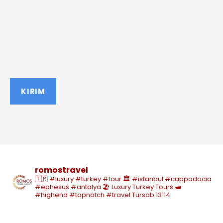
romostravel
🇹🇷 #luxury #turkey #tour
🏛️ #istanbul #cappadocia
#ephesus #antalya
🏖️ Luxury Turkey Tours
🛥️
#highend #topnotch #travel
Türsab 13114