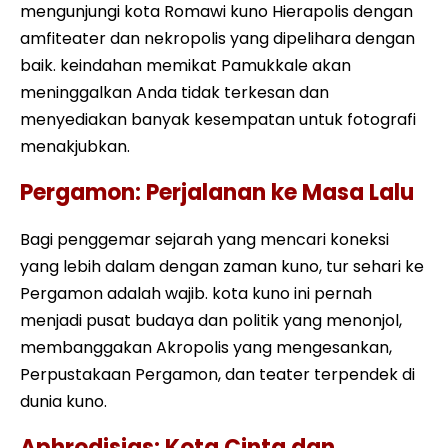
mengunjungi kota Romawi kuno Hierapolis dengan
amfiteater dan nekropolis yang dipelihara dengan
baik. keindahan memikat Pamukkale akan
meninggalkan Anda tidak terkesan dan
menyediakan banyak kesempatan untuk fotografi
menakjubkan.
Pergamon: Perjalanan ke Masa Lalu
Bagi penggemar sejarah yang mencari koneksi
yang lebih dalam dengan zaman kuno, tur sehari ke
Pergamon adalah wajib. kota kuno ini pernah
menjadi pusat budaya dan politik yang menonjol,
membanggakan Akropolis yang mengesankan,
Perpustakaan Pergamon, dan teater terpendek di
dunia kuno.
Aphrodisias: Kota Cinta dan