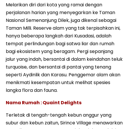
Melarikan diri dari kota yang ramai dengan
perjalanan harian yang menyegarkan ke Taman
Nasional Semenanjung Dilek, juga dikenal sebagai
Taman Milli. Reserve alam yang tak terpisahkan ini,
hanya beberapa langkah dari Kusadasi, adalah
tempat perlindungan bagi satwa liar dan rumah
bagi ekosistem yang beragam. Pergi sepanjang
jalur yang indah, bersantai di dalam keindahan teluk
turquoise, dan bersantai di pantai yang tenang
seperti Aydinlik dan Karasu. Penggemar alam akan
menikmati kesempatan untuk melihat spesies
langka flora dan fauna.
Nama Rumah : Quaint Delights
Terletak di tengah-tengah kebun anggur yang
subur dan kebun zaitun, Sirince Village menawarkan