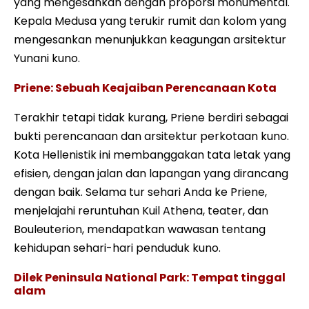
yang mengesankan dengan proporsi monumental.
Kepala Medusa yang terukir rumit dan kolom yang
mengesankan menunjukkan keagungan arsitektur
Yunani kuno.
Priene: Sebuah Keajaiban Perencanaan Kota
Terakhir tetapi tidak kurang, Priene berdiri sebagai
bukti perencanaan dan arsitektur perkotaan kuno.
Kota Hellenistik ini membanggakan tata letak yang
efisien, dengan jalan dan lapangan yang dirancang
dengan baik. Selama tur sehari Anda ke Priene,
menjelajahi reruntuhan Kuil Athena, teater, dan
Bouleuterion, mendapatkan wawasan tentang
kehidupan sehari-hari penduduk kuno.
Dilek Peninsula National Park: Tempat tinggal
alam