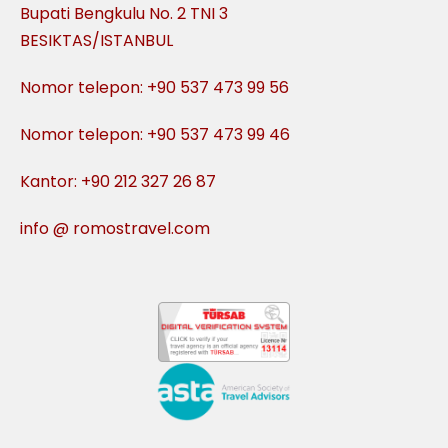
Bupati Bengkulu No. 2 TNI 3
BESIKTAS/ISTANBUL
Nomor telepon: +90 537 473 99 56
Nomor telepon: +90 537 473 99 46
Kantor: +90 212 327 26 87
info @ romostravel.com