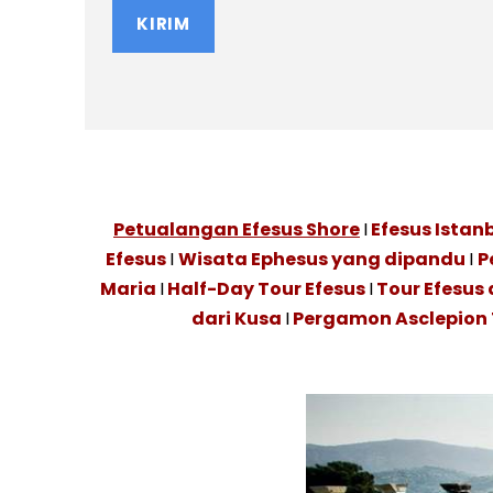
Petualangan Efesus Shore
I
Efesus Istan
Efesus
I
Wisata Ephesus yang dipandu
I
P
Maria
I
Half-Day Tour Efesus
I
Tour Efesus
dari Kusa
I
Pergamon Asclepion 