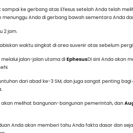
ampai ke gerbang atas Efesus setelah Anda telah melih
kan menunggu Anda di gerbang bawah sementara Anda dan 
 2 jam.
skan waktu singkat di area suvenir atas sebelum pergi k
elalui jalan-jalan utama di
Ephesus
Di sini Anda akan 
ehi.
ntuhan dari abad ke-3 SM, dan juga sangat penting bagi 
.
 akan melihat bangunan-bangunan pemerintah, dan
Aug
anduan Anda akan memberi tahu Anda fakta dasar dan seja