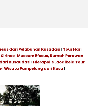
esus dari Pelabuhan Kusadasi
I
Tour Hari
 Sirince
I
Museum Efesus, Rumah Perawan
dari Kusaudasi
I
Hierapolis Laodikeia Tour
e
I
Wisata Pampelung dari Kusa
I