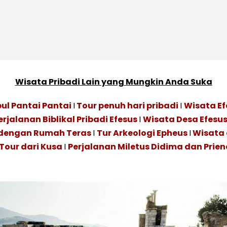
Wisata Pribadi Lain yang Mungkin Anda Suka
bul Pantai Pantai
I
Tour penuh hari pribadi
I
Wisata Ef
erjalanan Biblikal Pribadi Efesus
I
Wisata Desa Efesus
 dengan Rumah Teras
I
Tur Arkeologi Epheus
I
Wisata 
Tour dari Kusa
I
Perjalanan Miletus Didima dan Prien