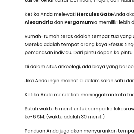
kuil terkenal Kaisar Domitian, Trajan, dan Hadri
Ketika Anda melewati
Hercules Gate
Anda ak
Alexandria
dan
Pergamum
Ia memiliki lebih d
Rumah-rumah teras adalah tempat tua yang u
Mereka adalah tempat orang kaya Efesus tingg
pemanasan individu. Dari pintu depan ke pintu 
Di dalam situs arkeologi, ada biaya yang ber
Jika Anda ingin melihat di dalam salah satu d
Ketika Anda mendekati meninggalkan kota tua
Butuh waktu 5 menit untuk sampai ke lokasi a
ke-6 SM. (waktu adalah 30 menit.)
Panduan Anda juga akan menyarankan tempat l