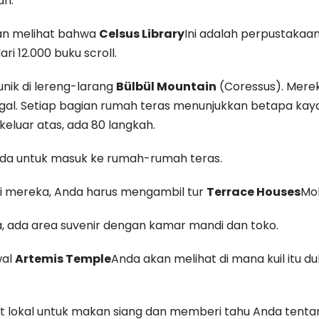
an.
an melihat bahwa
Celsus Library
Ini adalah perpustakaan
ari 12.000 buku scroll.
nik di lereng-larang
Bülbül Mountain
(Coressus). Merek
al. Setiap bagian rumah teras menunjukkan betapa kaya 
keluar atas, ada 80 langkah.
beda untuk masuk ke rumah-rumah teras.
ari mereka, Anda harus mengambil tur
Terrace Houses
Moh
, ada area suvenir dengan kamar mandi dan toko.
wal
Artemis Temple
Anda akan melihat di mana kuil itu 
okal untuk makan siang dan memberi tahu Anda tentang h