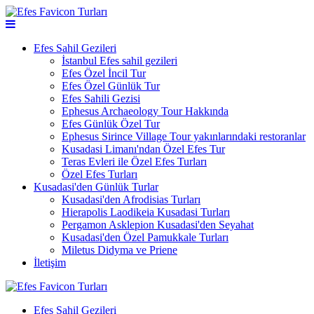
Efes Sahil Gezileri
İstanbul Efes sahil gezileri
Efes Özel İncil Tur
Efes Özel Günlük Tur
Efes Sahili Gezisi
Ephesus Archaeology Tour Hakkında
Efes Günlük Özel Tur
Ephesus Sirince Village Tour yakınlarındaki restoranlar
Kusadasi Limanı'ndan Özel Efes Tur
Teras Evleri ile Özel Efes Turları
Özel Efes Turları
Kusadasi'den Günlük Turlar
Kusadasi'den Afrodisias Turları
Hierapolis Laodikeia Kusadasi Turları
Pergamon Asklepion Kusadasi'den Seyahat
Kusadasi'den Özel Pamukkale Turları
Miletus Didyma ve Priene
İletişim
Efes Sahil Gezileri