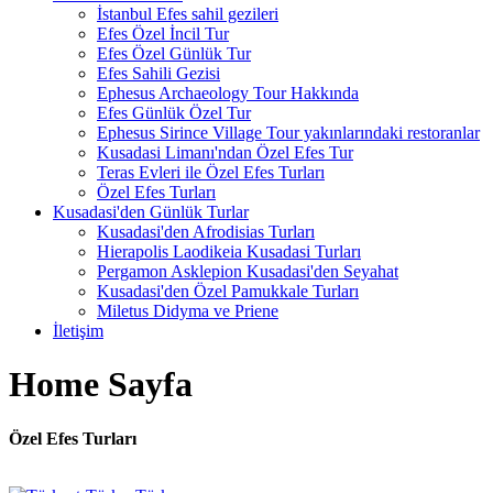
İstanbul Efes sahil gezileri
Efes Özel İncil Tur
Efes Özel Günlük Tur
Efes Sahili Gezisi
Ephesus Archaeology Tour Hakkında
Efes Günlük Özel Tur
Ephesus Sirince Village Tour yakınlarındaki restoranlar
Kusadasi Limanı'ndan Özel Efes Tur
Teras Evleri ile Özel Efes Turları
Özel Efes Turları
Kusadasi'den Günlük Turlar
Kusadasi'den Afrodisias Turları
Hierapolis Laodikeia Kusadasi Turları
Pergamon Asklepion Kusadasi'den Seyahat
Kusadasi'den Özel Pamukkale Turları
Miletus Didyma ve Priene
İletişim
Home Sayfa
Özel Efes Turları