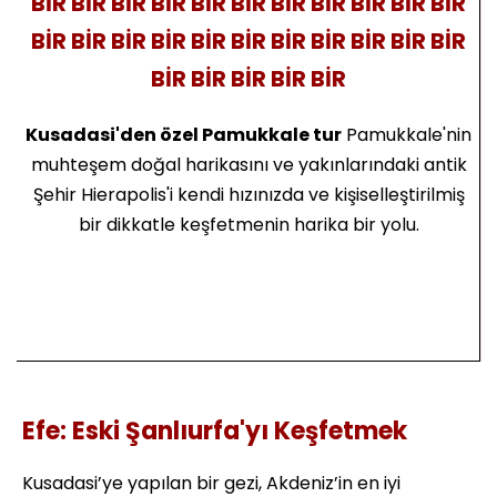
BİR BİR BİR BİR BİR BİR BİR BİR BİR BİR BİR
BİR BİR BİR BİR BİR BİR BİR BİR BİR BİR BİR
BİR BİR BİR BİR BİR
Kusadasi'den özel Pamukkale tur
Pamukkale'nin
muhteşem doğal harikasını ve yakınlarındaki antik
Şehir Hierapolis'i kendi hızınızda ve kişiselleştirilmiş
bir dikkatle keşfetmenin harika bir yolu.
Efe: Eski Şanlıurfa'yı Keşfetmek
Kusadasi’ye yapılan bir gezi, Akdeniz’in en iyi