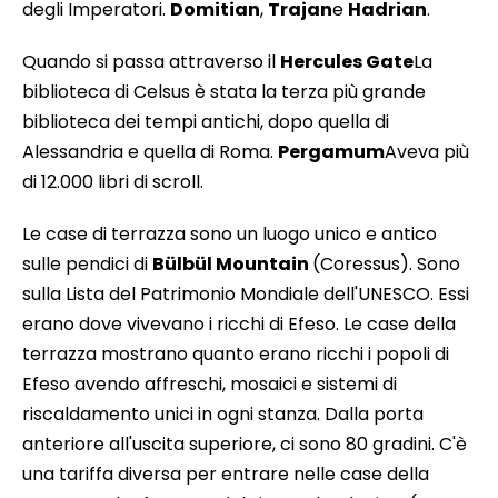
degli Imperatori.
Domitian
,
Trajan
e
Hadrian
.
Quando si passa attraverso il
Hercules Gate
La
biblioteca di Celsus è stata la terza più grande
biblioteca dei tempi antichi, dopo quella di
Alessandria e quella di Roma.
Pergamum
Aveva più
di 12.000 libri di scroll.
Le case di terrazza sono un luogo unico e antico
sulle pendici di
Bülbül Mountain
(Coressus). Sono
sulla Lista del Patrimonio Mondiale dell'UNESCO. Essi
erano dove vivevano i ricchi di Efeso. Le case della
terrazza mostrano quanto erano ricchi i popoli di
Efeso avendo affreschi, mosaici e sistemi di
riscaldamento unici in ogni stanza. Dalla porta
anteriore all'uscita superiore, ci sono 80 gradini. C'è
una tariffa diversa per entrare nelle case della