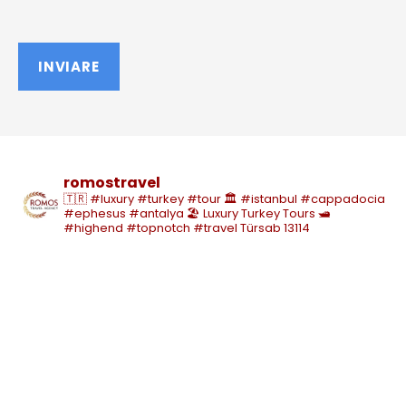
romostravel
🇹🇷 #luxury #turkey #tour
🏛️ #istanbul #cappadocia
#ephesus #antalya
🏖️ Luxury Turkey Tours
🛥️
#highend #topnotch #travel
Türsab 13114