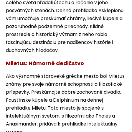
celého sveta hľadali útechu a liečenie v jeho
posvätných stenách. Denná prehliadka Asklepionu
vám umožňuje preskúmať chrámy, liečivé kúpele a
pozoruhodné podzemné priechody. Klidné
prostredie a historický význam z neho robia
fascinujúcu destináciu pre nadšencov histórie i
duchovných hľadačov.
Miletus: Námorné dedičstvo
Ako významné staroveké grécke mesto bol Miletus
známy pre svoje námorné schopnosti a filozofické
príspevky. Preskúmajte dobre zachované divadlo,
Faustínske kúpele a Delphinium na dennej
prehliadke Miletu. Toto miesto je spojené s
intelektuálnym svetom, s filozofmi ako Thales a
Anaximander, pridáva k prehliadke intelektuálny
rozmer.