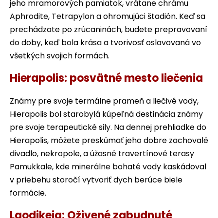
jeho mramorových pamiatok, vrátane chrámu
Aphrodite, Tetrapylon a ohromujúci štadión. Keď sa
prechádzate po zrúcaninách, budete prepravovaní
do doby, keď bola krása a tvorivosť oslavovaná vo
všetkých svojich formách.
Hierapolis: posvätné mesto liečenia
Známy pre svoje termálne prameň a liečivé vody,
Hierapolis bol starobylá kúpeľná destinácia známy
pre svoje terapeutické sily. Na dennej prehliadke do
Hierapolis, môžete preskúmať jeho dobre zachovalé
divadlo, nekropole, a úžasné travertínové terasy
Pamukkale, kde minerálne bohaté vody kaskádoval
v priebehu storočí vytvoriť dych berúce biele
formácie.
Laodikeia: Oživené zabudnuté