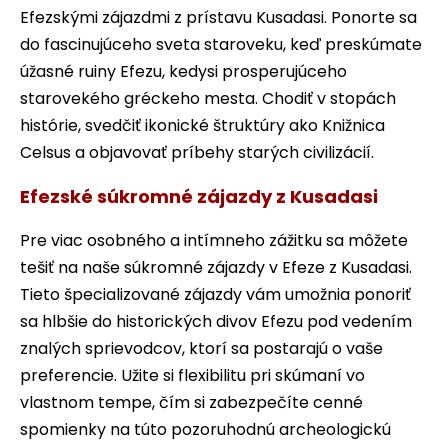
Efezskými zájazdmi z prístavu Kusadasi. Ponorte sa
do fascinujúceho sveta staroveku, keď preskúmate
úžasné ruiny Efezu, kedysi prosperujúceho
starovekého gréckeho mesta. Chodiť v stopách
histórie, svedčiť ikonické štruktúry ako Knižnica
Celsus a objavovať príbehy starých civilizácií.
Efezské súkromné zájazdy z Kusadasi
Pre viac osobného a intímneho zážitku sa môžete
tešiť na naše súkromné zájazdy v Efeze z Kusadasi.
Tieto špecializované zájazdy vám umožnia ponoriť
sa hlbšie do historických divov Efezu pod vedením
znalých sprievodcov, ktorí sa postarajú o vaše
preferencie. Užite si flexibilitu pri skúmaní vo
vlastnom tempe, čím si zabezpečíte cenné
spomienky na túto pozoruhodnú archeologickú