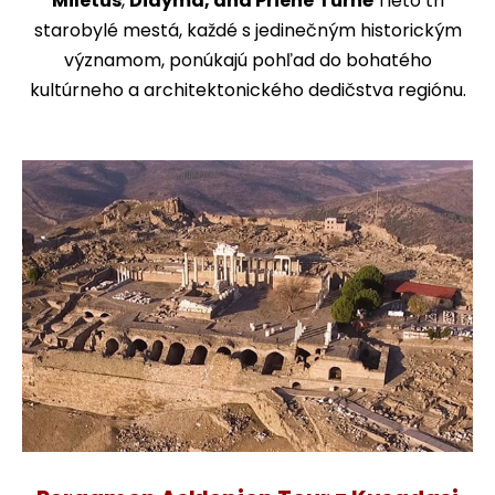
Miletus
,
Didyma, and Priene
Turné
Tieto tri
starobylé mestá, každé s jedinečným historickým
významom, ponúkajú pohľad do bohatého
kultúrneho a architektonického dedičstva regiónu.