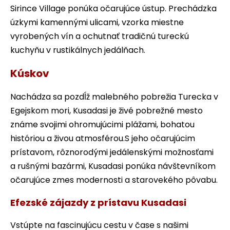
Sirince Village ponúka očarujúce ústup. Prechádzka
úzkymi kamennými ulicami, vzorka miestne
vyrobených vín a ochutnať tradičnú tureckú
kuchyňu v rustikálnych jedálňach.
Kúskov
Nachádza sa pozdĺž malebného pobrežia Turecka v
Egejskom mori, Kusadasi je živé pobrežné mesto
známe svojimi ohromujúcimi plážami, bohatou
históriou a živou atmosférou.S jeho očarujúcim
prístavom, rôznorodými jedálenskými možnosťami
a rušnými bazármi, Kusadasi ponúka návštevníkom
očarujúce zmes modernosti a starovekého pôvabu.
Efezské zájazdy z prístavu Kusadasi
Vstúpte na fascinujúcu cestu v čase s našimi