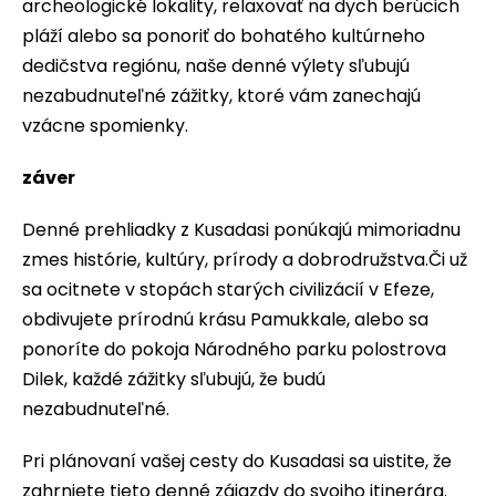
archeologické lokality, relaxovať na dych berúcich
pláží alebo sa ponoriť do bohatého kultúrneho
dedičstva regiónu, naše denné výlety sľubujú
nezabudnuteľné zážitky, ktoré vám zanechajú
vzácne spomienky.
záver
Denné prehliadky z Kusadasi ponúkajú mimoriadnu
zmes histórie, kultúry, prírody a dobrodružstva.Či už
sa ocitnete v stopách starých civilizácií v Efeze,
obdivujete prírodnú krásu Pamukkale, alebo sa
ponoríte do pokoja Národného parku polostrova
Dilek, každé zážitky sľubujú, že budú
nezabudnuteľné.
Pri plánovaní vašej cesty do Kusadasi sa uistite, že
zahrniete tieto denné zájazdy do svojho itinerára.