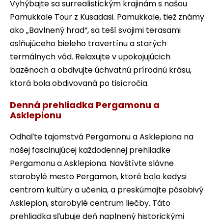
Vyhýbajte sa surrealistickým krajinám s našou
Pamukkale Tour z Kusadasi. Pamukkale, tiež známy
ako „Bavlnený hrad“, sa teší svojimi terasami
oslňujúceho bieleho travertínu a starých
termálnych vôd. Relaxujte v upokojujúcich
bazénoch a obdivujte úchvatnú prírodnú krásu,
ktorá bola obdivovaná po tisícročia.
Denná prehliadka Pergamonu a
Asklepionu
Odhaľte tajomstvá Pergamonu a Asklepiona na
našej fascinujúcej každodennej prehliadke
Pergamonu a Asklepiona. Navštívte slávne
starobylé mesto Pergamon, ktoré bolo kedysi
centrom kultúry a učenia, a preskúmajte pôsobivý
Asklepion, starobylé centrum liečby. Táto
prehliadka sľubuje deň naplnený historickými