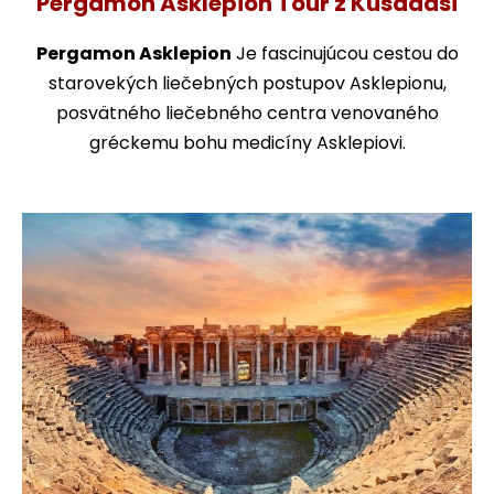
Pergamon Asklepion Tour z Kusadasi
Pergamon Asklepion
Je fascinujúcou cestou do
starovekých liečebných postupov Asklepionu,
posvätného liečebného centra venovaného
gréckemu bohu medicíny Asklepiovi.