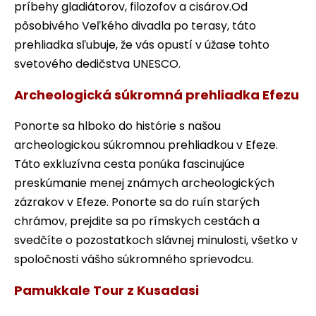
príbehy gladiátorov, filozofov a cisárov.Od
pôsobivého Veľkého divadla po terasy, táto
prehliadka sľubuje, že vás opustí v úžase tohto
svetového dedičstva UNESCO.
Archeologická súkromná prehliadka Efezu
Ponorte sa hlboko do histórie s našou
archeologickou súkromnou prehliadkou v Efeze.
Táto exkluzívna cesta ponúka fascinujúce
preskúmanie menej známych archeologických
zázrakov v Efeze. Ponorte sa do ruín starých
chrámov, prejdite sa po rímskych cestách a
svedčíte o pozostatkoch slávnej minulosti, všetko v
spoločnosti vášho súkromného sprievodcu.
Pamukkale Tour z Kusadasi