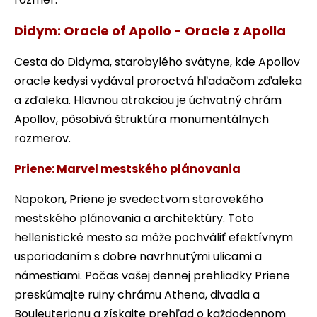
Didym: Oracle of Apollo - Oracle z Apolla
Cesta do Didyma, starobylého svätyne, kde Apollov
oracle kedysi vydával proroctvá hľadačom zďaleka
a zďaleka. Hlavnou atrakciou je úchvatný chrám
Apollov, pôsobivá štruktúra monumentálnych
rozmerov.
Priene: Marvel mestského plánovania
Napokon, Priene je svedectvom starovekého
mestského plánovania a architektúry. Toto
hellenistické mesto sa môže pochváliť efektívnym
usporiadaním s dobre navrhnutými ulicami a
námestiami. Počas vašej dennej prehliadky Priene
preskúmajte ruiny chrámu Athena, divadla a
Bouleuterionu a získajte prehľad o každodennom