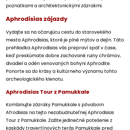
poznatkami a architektonickými zázrakmi.
Aphrodisias zájazdy
Vydajte sa na očarujúcu cestu do starovekého
mesta Aphrodisias, ktoré je plné mýtov a dejín. Táto
prehliadka Aphrodisias vás prepraví späť v čase,
keď preskúmate dobre zachované ruiny chrámov,
divadiel a odén venovaných bohyni Aphrodite.
Ponorte sa do krásy a kultúrneho významu tohto
archeologického klenotu.
Aphrodisias Tour z Pamukkale
Kombinujte zázraky Pamukkale s pôvabom
Afrodisias na tejto nezabudnuteľnej Aphrodisias
Tour z Pamukkale. Zažite jedinečné potešenie z
kaskády travertínových terás Pamukkale pred