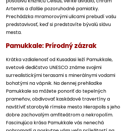
pôsobivú knižnicu Celsus, veľké divadlo, chrám
Artemis a ďalšie pozoruhodné pamiatky.
Prechádzka mramorovými ulicami prebudí vašu
predstavivosť, keď si predstavíte bývalú slávu
mesta.
Pamukkale: Prírodný zázrak
Krátka vzdialenosť od Kusadasi leží Pamukkale,
svetové dedičstvo UNESCO známe svojimi
surrealistickými terasami s minerálnymi vodami
bohatými na vápnik. Na dennej prehliadke
Pamukkale sa môžete ponoriť do tepelných
prameňov, obdivovať kaskádové travertíny a
navštíviť starobylé rímske mesto Hierapolis s jeho
dobre zachovalým amfiteátrom a nekropolím.
Fascinujúca krása Pamukkale vás nenechá
pohromadí a poskytne vám veľa príležitostí na