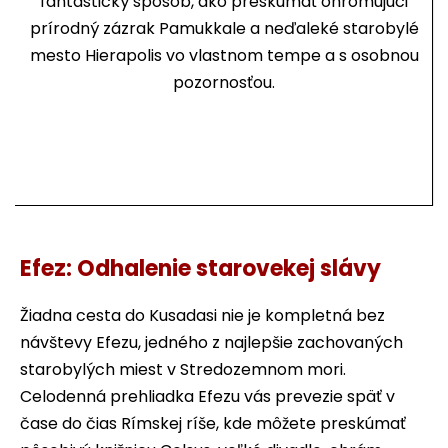
fantastický spôsob, ako preskúmať ohromujúci
prírodný zázrak Pamukkale a neďaleké starobylé
mesto Hierapolis vo vlastnom tempe a s osobnou
pozornosťou.
Efez: Odhalenie starovekej slávy
Žiadna cesta do Kusadasi nie je kompletná bez
návštevy Efezu, jedného z najlepšie zachovaných
starobylých miest v Stredozemnom mori.
Celodenná prehliadka Efezu vás prevezie späť v
čase do čias Rímskej ríše, kde môžete preskúmať