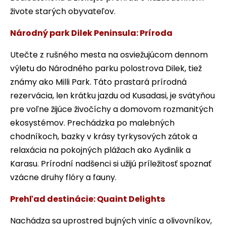
živote starých obyvateľov.
Národný park Dilek Peninsula: Príroda
Utečte z rušného mesta na osviežujúcom dennom
výletu do Národného parku polostrova Dilek, tiež
známy ako Milli Park. Táto prastará prírodná
rezervácia, len krátku jazdu od Kusadasi, je svätyňou
pre voľne žijúce živočíchy a domovom rozmanitých
ekosystémov. Prechádzka po malebných
chodníkoch, bazky v krásy tyrkysových zátok a
relaxácia na pokojných plážach ako Aydinlik a
Karasu. Prírodní nadšenci si užijú príležitosť spoznať
vzácne druhy flóry a fauny.
Prehľad destinácie: Quaint Delights
Nachádza sa uprostred bujných viníc a olivovníkov,