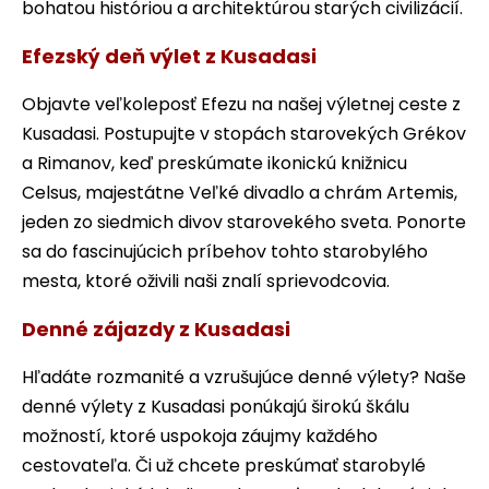
bohatou históriou a architektúrou starých civilizácií.
Efezský deň výlet z Kusadasi
Objavte veľkoleposť Efezu na našej výletnej ceste z
Kusadasi. Postupujte v stopách starovekých Grékov
a Rimanov, keď preskúmate ikonickú knižnicu
Celsus, majestátne Veľké divadlo a chrám Artemis,
jeden zo siedmich divov starovekého sveta. Ponorte
sa do fascinujúcich príbehov tohto starobylého
mesta, ktoré oživili naši znalí sprievodcovia.
Denné zájazdy z Kusadasi
Hľadáte rozmanité a vzrušujúce denné výlety? Naše
denné výlety z Kusadasi ponúkajú širokú škálu
možností, ktoré uspokoja záujmy každého
cestovateľa. Či už chcete preskúmať starobylé