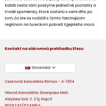
Každá cesta vám poskytne jedinečné poznatky a
trvalé spomienky, ktoré zostanú s vami dlho po
tom, čo ste sa rozlúčili s týmto fascinujúcim
regiónom na tureckom pobreží Egejského mora.
Kontakt na súkromnú prehliadku Efezu
Slovenská
Cestovná kancelária Rómov - A-13114
Hlavná kancelária: Sinanpasa Mah.
Alaybeyi Sok. č. 2 İç Kapı:3
BESIKTAS/ISTANBUL