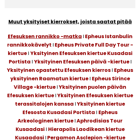
Muut yksityiset kierrokset, joista saatat pitää
Efesuksen rannikko -matka
I
Epheus Istanbulin
rannikkokävelyt
I
Epheus Private Full Day Tour -
kiertue
I
Yksityinen Efesuksen kiertue Kusadasi
Portista
I
Yksityinen Efesuksen päivä -kiertue
I
Yksityinen opastettu Efesuksen kierros
I
Epheus
yksityinen Raamatun kiertue
I
Epheus Sirince
Village -kiertue
I
Yksityinen puolen päivän
Efesuksen kiertue
I
Yksityinen Efesuksen kiertue
terassitalojen kanssa
I
Yksityinen kiertue
Efesosta Kusadasi Portista
I
Epheus
Arkeologinen kiertue
I
Aphrodisias Tour
Kusaadasi
I
Hierapolis Laodikean kiertue
Kusaadasi
I
Pergamon Asclepion -kiertue