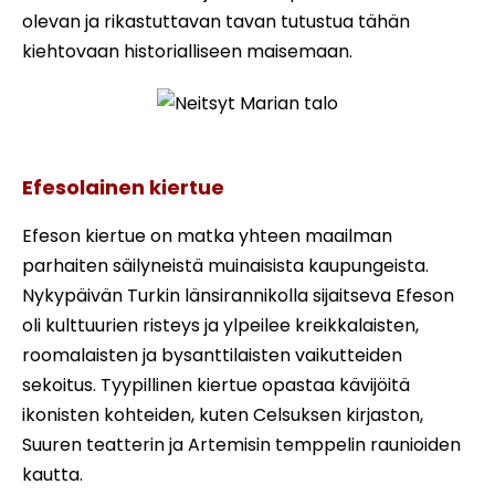
olevan ja rikastuttavan tavan tutustua tähän
kiehtovaan historialliseen maisemaan.
Neitsyt Marian talo
Efesolainen kiertue
Efeson kiertue on matka yhteen maailman
parhaiten säilyneistä muinaisista kaupungeista.
Nykypäivän Turkin länsirannikolla sijaitseva Efeson
oli kulttuurien risteys ja ylpeilee kreikkalaisten,
roomalaisten ja bysanttilaisten vaikutteiden
sekoitus. Tyypillinen kiertue opastaa kävijöitä
ikonisten kohteiden, kuten Celsuksen kirjaston,
Suuren teatterin ja Artemisin temppelin raunioiden
kautta.