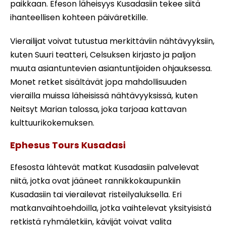
paikkaan. Efeson läheisyys Kusadasiin tekee siitä
ihanteellisen kohteen päiväretkille.
Vierailijat voivat tutustua merkittäviin nähtävyyksiin,
kuten Suuri teatteri, Celsuksen kirjasto ja paljon
muuta asiantuntevien asiantuntijoiden ohjauksessa.
Monet retket sisältävät jopa mahdollisuuden
vierailla muissa läheisissä nähtävyyksissä, kuten
Neitsyt Marian talossa, joka tarjoaa kattavan
kulttuurikokemuksen.
Ephesus Tours Kusadasi
Efesosta lähtevät matkat Kusadasiin palvelevat
niitä, jotka ovat jääneet rannikkokaupunkiin
Kusadasiin tai vierailevat risteilyaluksella. Eri
matkanvaihtoehdoilla, jotka vaihtelevat yksityisistä
retkistä ryhmäletkiin, kävijät voivat valita