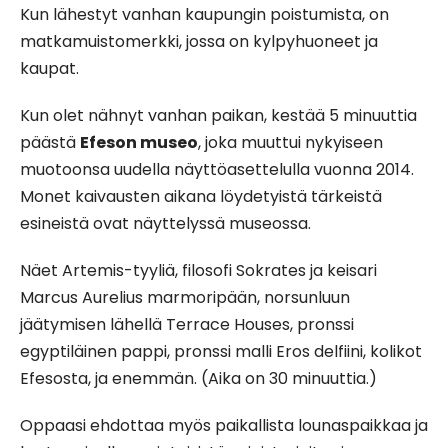
Kun lähestyt vanhan kaupungin poistumista, on
matkamuistomerkki, jossa on kylpyhuoneet ja
kaupat.
Kun olet nähnyt vanhan paikan, kestää 5 minuuttia
päästä
Efeson museo
, joka muuttui nykyiseen
muotoonsa uudella näyttöasettelulla vuonna 2014.
Monet kaivausten aikana löydetyistä tärkeistä
esineistä ovat näyttelyssä museossa.
Näet Artemis-tyyliä, filosofi Sokrates ja keisari
Marcus Aurelius marmoripään, norsunluun
jäätymisen lähellä Terrace Houses, pronssi
egyptiläinen pappi, pronssi malli Eros delfiini, kolikot
Efesosta, ja enemmän. (Aika on 30 minuuttia.)
Oppaasi ehdottaa myös paikallista lounaspaikkaa ja