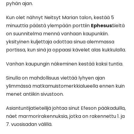
pyhän ajan.
Kun olet nähnyt Neitsyt Marian talon, kestää 5
minuuttia päästä ylempään porttiin
Ephesus
Sieltä
on suunnitelma mennä vanhaan kaupunkiin.
yksityinen kuljettaja odottaa sinua alemmassa
portissa, kun sinä ja oppaasi kävelet alas kukkulalla.
Vanhan kaupungin näkeminen kestää kaksi tuntia.
Sinulla on mahdollisuus viettää lyhyen ajan
ylimmässä matkamuistomerkkialueella ennen kuin
menet antiikin sivustoon.
Asiantuntijatieteilijä johtaa sinut Efeson pääkaduilla,
näet marmorirakennuksia, jotka on rakennettu 1. ja
7. vuosisadan välillä.