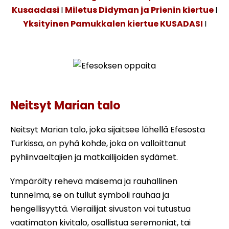
Kusaadasi
I
Miletus Didyman ja Prienin kiertue
I
Yksityinen Pamukkalen kiertue KUSADASI
I
Efesoksen oppaita
Neitsyt Marian talo
Neitsyt Marian talo, joka sijaitsee lähellä Efesosta
Turkissa, on pyhä kohde, joka on valloittanut
pyhiinvaeltajien ja matkailijoiden sydämet.
Ympäröity rehevä maisema ja rauhallinen
tunnelma, se on tullut symboli rauhaa ja
hengellisyyttä. Vierailijat sivuston voi tutustua
vaatimaton kivitalo, osallistua seremoniat, tai