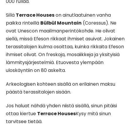
000 rullaa.
Sillä
Terrace Houses
on ainutlaatuinen vanha
paikka rinteillä
Bülbül Mountain
(Coressus). Ne
ovat Unescon maailmanperintökohde. He olivat
siellä, missä Efeson rikkaat ihmiset asuivat. Jokainen
terassitalojen kulma osoittaa, kuinka rikkaita Efeson
ihmiset olivat. On freskoja, mosaiikkeja ja yksityisiä
lämmitysjärjestelmiä. Etuovesta ylempään
uloskäyntiin on 80 askelta.
Arkeologisen kohteen sisällä on erilainen maksu
päästä terassitalojen sisään.
Jos haluat nähdä yhden niistä sisällä, sinun pitäisi
ottaa kiertue
Terrace Houses
Kysy mitä sinun
tarvitsee tietää.