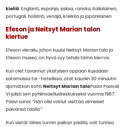
kieliä
: Englanti, espanja, saksa, ranska, italialainen,
portugali, hollanti, venäjä, kreikka ja japanilainen
Efeson ja Neitsyt Marian talon
kiertue
Efeson vierailu, johon kuului Neitsyt Marian talo ja
Efeson museo, on hyvä syy tehdä tämä kierros.
Kun olet tavannut yksityisen oppaan Kusadasi-
satamassa tai -hotellissa, otat kauniin 30 minuutin
ajomatkan kohti
Neitsyt Marian talo
Paavi Paavali
VI julisti sen pyhiinvaelluskeskukseksi vuonna 1967.
Paavi sanoi: ”Hän olisi voinut viettää viimeiset
päivänsä täällä.”
Kun vietät lähes tunnin paikan päällä, voit tuntea