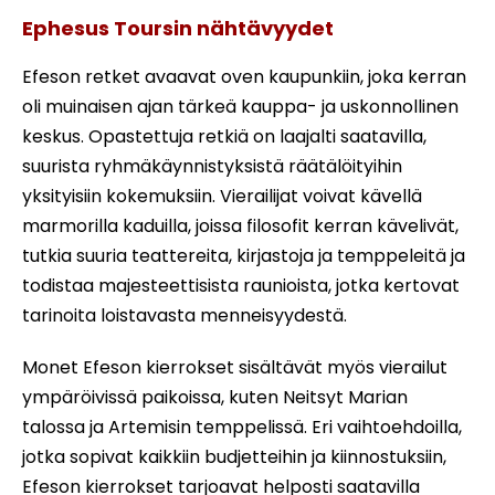
Ephesus Toursin nähtävyydet
Efeson retket avaavat oven kaupunkiin, joka kerran
oli muinaisen ajan tärkeä kauppa- ja uskonnollinen
keskus. Opastettuja retkiä on laajalti saatavilla,
suurista ryhmäkäynnistyksistä räätälöityihin
yksityisiin kokemuksiin. Vierailijat voivat kävellä
marmorilla kaduilla, joissa filosofit kerran kävelivät,
tutkia suuria teattereita, kirjastoja ja temppeleitä ja
todistaa majesteettisista raunioista, jotka kertovat
tarinoita loistavasta menneisyydestä.
Monet Efeson kierrokset sisältävät myös vierailut
ympäröivissä paikoissa, kuten Neitsyt Marian
talossa ja Artemisin temppelissä. Eri vaihtoehdoilla,
jotka sopivat kaikkiin budjetteihin ja kiinnostuksiin,
Efeson kierrokset tarjoavat helposti saatavilla