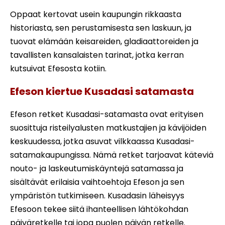
Oppaat kertovat usein kaupungin rikkaasta
historiasta, sen perustamisesta sen laskuun, ja
tuovat elämään keisareiden, gladiaattoreiden ja
tavallisten kansalaisten tarinat, jotka kerran
kutsuivat Efesosta kotiin.
Efeson kiertue Kusadasi satamasta
Efeson retket Kusadasi-satamasta ovat erityisen
suosittuja risteilyalusten matkustajien ja kävijöiden
keskuudessa, jotka asuvat vilkkaassa Kusadasi-
satamakaupungissa. Nämä retket tarjoavat käteviä
nouto- ja laskeutumiskäyntejä satamassa ja
sisältävät erilaisia vaihtoehtoja Efeson ja sen
ympäristön tutkimiseen. Kusadasin läheisyys
Efesoon tekee siitä ihanteellisen lähtökohdan
päiväretkelle tai jopa puolen päivän retkelle.