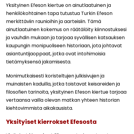
Yksityinen Efeson kiertue on ainutlaatuinen ja
henkilökohtainen tapa tutustua Turkin Efeson
merkittäviin raunioihin ja aarteisiin. Tämä
ainutlaatuinen kokemus on räätälöity kiinnostuksesi
ja vauhdin mukaan ja tarjoaa syvällisen katsauksen
kaupungin monipuoliseen historiaan, jota johtavat
asiantuntijaoppaat, jotka ovat intohimoisia
tietämyksensä jakamisesta.
Monimutkaisesti koristeltujen julkisivujen ja
muinaisten kaduilla, jotka toistavat keisareiden ja
filosofien tarinoita, yksityinen Efeson kiertue tarjoaa
vertaansa vailla olevan matkan yhteen historian
kiehtovimmista aikakausista.
Yksityiset kierrokset Efesosta