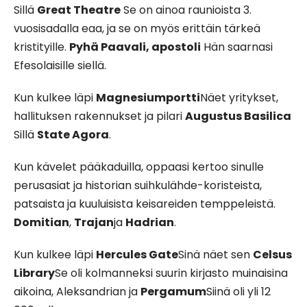
Sillä
Great Theatre
Se on ainoa raunioista 3.
vuosisadalla eaa, ja se on myös erittäin tärkeä
kristityille.
Pyhä Paavali, apostoli
Hän saarnasi
Efesolaisille siellä.
Kun kulkee läpi
Magnesiumportti
Näet yritykset,
hallituksen rakennukset ja pilari
Augustus Basilica
Sillä
State Agora
.
Kun kävelet pääkaduilla, oppaasi kertoo sinulle
perusasiat ja historian suihkulähde-koristeista,
patsaista ja kuuluisista keisareiden temppeleistä.
Domitian
,
Trajan
ja
Hadrian
.
Kun kulkee läpi
Hercules Gate
Sinä näet sen
Celsus
Library
Se oli kolmanneksi suurin kirjasto muinaisina
aikoina, Aleksandrian ja
Pergamum
Siinä oli yli 12