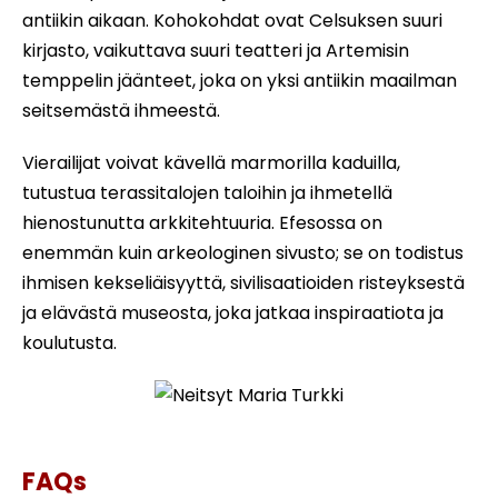
antiikin aikaan. Kohokohdat ovat Celsuksen suuri
kirjasto, vaikuttava suuri teatteri ja Artemisin
temppelin jäänteet, joka on yksi antiikin maailman
seitsemästä ihmeestä.
Vierailijat voivat kävellä marmorilla kaduilla,
tutustua terassitalojen taloihin ja ihmetellä
hienostunutta arkkitehtuuria. Efesossa on
enemmän kuin arkeologinen sivusto; se on todistus
ihmisen kekseliäisyyttä, sivilisaatioiden risteyksestä
ja elävästä museosta, joka jatkaa inspiraatiota ja
koulutusta.
Neitsyt Maria Turkki
FAQs