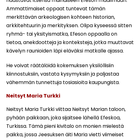
haastavat itsensä muinaiseen Efeson maailmaan.
Ammattimaiset oppaat tuntevat tämän
merkittävän arkeologisen kohteen historian,
arkkitehtuurin ja merkityksen. Olipa kyseessä sitten
ryhmä- tai yksityismatka, Efeson oppaalla on
tietoa, anekdootteja ja konteksteja, jotka muuttavat
kävelyn raunioiden läpi eläväksi matkalle ajassa.
He voivat räätälöidä kokemuksen yksilöllisiin
kiinnostuksiin, vastata kysymyksiin ja paljastaa
vähemmän tunnettuja tosiasioita kaupungista.
Neitsyt Maria Turkki
Neitsyt Maria Turkki viittaa Neitsyt Marian taloon,
pyhään paikkaan, joka sijaitsee lähellä Efeskoa,
Turkissa. Tämä pieni kivitalo on monien mielestä
paikka, jossa Jeesuksen äiti Maria vietti viimeiset