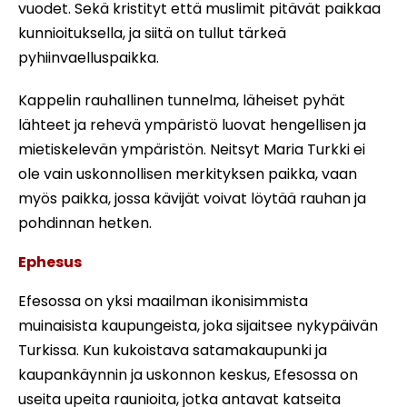
vuodet. Sekä kristityt että muslimit pitävät paikkaa
kunnioituksella, ja siitä on tullut tärkeä
pyhiinvaelluspaikka.
Kappelin rauhallinen tunnelma, läheiset pyhät
lähteet ja rehevä ympäristö luovat hengellisen ja
mietiskelevän ympäristön. Neitsyt Maria Turkki ei
ole vain uskonnollisen merkityksen paikka, vaan
myös paikka, jossa kävijät voivat löytää rauhan ja
pohdinnan hetken.
Ephesus
Efesossa on yksi maailman ikonisimmista
muinaisista kaupungeista, joka sijaitsee nykypäivän
Turkissa. Kun kukoistava satamakaupunki ja
kaupankäynnin ja uskonnon keskus, Efesossa on
useita upeita raunioita, jotka antavat katseita