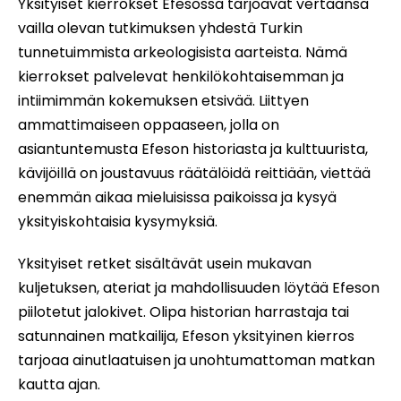
Yksityiset kierrokset Efesossa tarjoavat vertaansa
vailla olevan tutkimuksen yhdestä Turkin
tunnetuimmista arkeologisista aarteista. Nämä
kierrokset palvelevat henkilökohtaisemman ja
intiimimmän kokemuksen etsivää. Liittyen
ammattimaiseen oppaaseen, jolla on
asiantuntemusta Efeson historiasta ja kulttuurista,
kävijöillä on joustavuus räätälöidä reittiään, viettää
enemmän aikaa mieluisissa paikoissa ja kysyä
yksityiskohtaisia kysymyksiä.
Yksityiset retket sisältävät usein mukavan
kuljetuksen, ateriat ja mahdollisuuden löytää Efeson
piilotetut jalokivet. Olipa historian harrastaja tai
satunnainen matkailija, Efeson yksityinen kierros
tarjoaa ainutlaatuisen ja unohtumattoman matkan
kautta ajan.