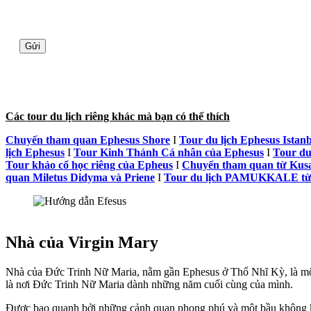
Các tour du lịch riêng khác mà bạn có thể thích
Chuyến tham quan Ephesus Shore
I
Tour du lịch Ephesus Istan
lịch Ephesus
I
Tour Kinh Thánh Cá nhân của Ephesus
I
Tour du 
Tour khảo cổ học riêng của Epheus
I
Chuyến tham quan từ Kusa
quan Miletus Didyma và Priene
I
Tour du lịch PAMUKKALE 
Hướng dẫn Efesus
Nhà của Virgin Mary
Nhà của Đức Trinh Nữ Maria, nằm gần Ephesus ở Thổ Nhĩ Kỳ, là một đ
là nơi Đức Trinh Nữ Maria dành những năm cuối cùng của mình.
Được bao quanh bởi những cảnh quan phong phú và một bầu không khí 