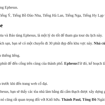
àng Ephesus.
Tiếng Ý, Tiếng Bồ Đào Nha, Tiếng Hà Lan, Tiếng Nga, Tiếng Hy Lạp 
se
à Bảo tàng Ephesus, là một lý do tốt để tham gia tour du lịch này.
ách sạn, bạn sẽ có một chuyến đi 30 phút đẹp đến khu vực này.
Nhà c
 thiêng liêng.
 phút để đến cổng trên cùng của thành phố.
Ephesus
Từ đó, kế hoạch là
 trước khi đến trang web cổ đại.
esus, bạn sẽ thấy các tòa nhà làm bằng đá cẩm thạch được xây dựng g
 nó cũng rất quan trọng đối với Kitô hữu.
Thánh Paul, Tông Đồ
Ngài 