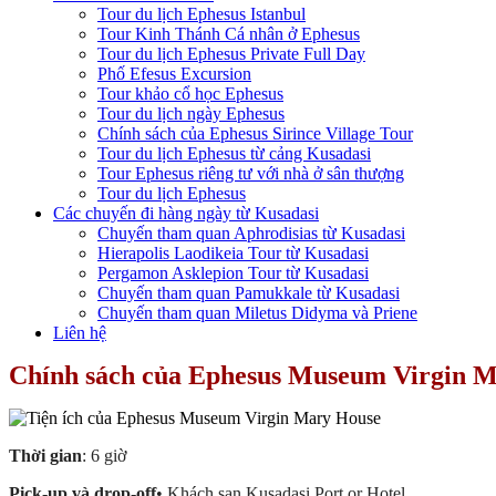
Tour du lịch Ephesus Istanbul
Tour Kinh Thánh Cá nhân ở Ephesus
Tour du lịch Ephesus Private Full Day
Phố Efesus Excursion
Tour khảo cổ học Ephesus
Tour du lịch ngày Ephesus
Chính sách của Ephesus Sirince Village Tour
Tour du lịch Ephesus từ cảng Kusadasi
Tour Ephesus riêng tư với nhà ở sân thượng
Tour du lịch Ephesus
Các chuyến đi hàng ngày từ Kusadasi
Chuyến tham quan Aphrodisias từ Kusadasi
Hierapolis Laodikeia Tour từ Kusadasi
Pergamon Asklepion Tour từ Kusadasi
Chuyến tham quan Pamukkale từ Kusadasi
Chuyến tham quan Miletus Didyma và Priene
Liên hệ
Chính sách của Ephesus Museum Virgin 
Thời gian
: 6 giờ
Pick-up và drop-off
• Khách sạn Kusadasi Port or Hotel