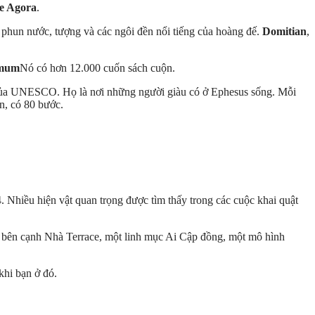
te Agora
.
i phun nước, tượng và các ngôi đền nổi tiếng của hoàng đế.
Domitian
,
mum
Nó có hơn 12.000 cuốn sách cuộn.
của UNESCO. Họ là nơi những người giàu có ở Ephesus sống. Mỗi
n, có 80 bước.
14. Nhiều hiện vật quan trọng được tìm thấy trong các cuộc khai quật
ng bên cạnh Nhà Terrace, một linh mục Ai Cập đồng, một mô hình
khi bạn ở đó.