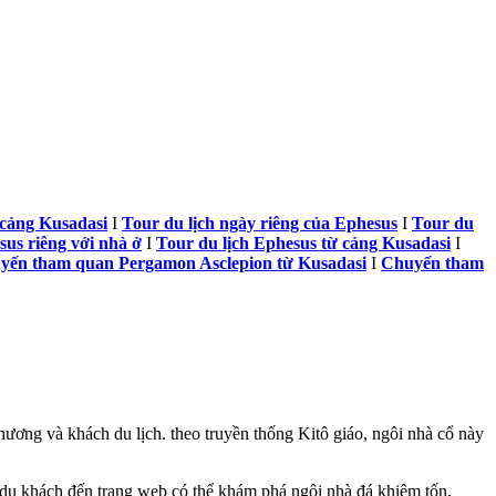
 cảng Kusadasi
I
Tour du lịch ngày riêng của Ephesus
I
Tour du
us riêng với nhà ở
I
Tour du lịch Ephesus từ cảng Kusadasi
I
yến tham quan Pergamon Asclepion từ Kusadasi
I
Chuyến tham
ơng và khách du lịch. theo truyền thống Kitô giáo, ngôi nhà cổ này
 du khách đến trang web có thể khám phá ngôi nhà đá khiêm tốn,