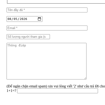
(Để ngăn chặn email spam) xin vui lòng viết '2' như câu trả lời ch
1+1=?