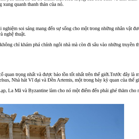
ng xung quanh thanh thản của nó.
 nghiệm soi sáng mang đến sự sống cho một trong những nhân vật được
và nghệ thuật.
không chỉ khám phá chính ngôi nhà mà còn đi sâu vào những truyền thu
 quan trọng nhất và được bảo tồn tốt nhất trên thế giới.Trước đây là 
lsus, Nhà hát Vĩ đại và Đền Artemis, một trong bảy kỳ quan của thế gi
ạp, La Mã và Byzantine làm cho nó một điểm đến phải ghé thăm cho n