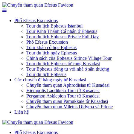
Phố Efesus Excursions
Tour du lịch Ephesus Istanbul
Tour Kinh Thánh Cá nhân ở Ephesus
Tour du lịch Ephesus Private Full Day
Phố Efesus Excursion
Tour khảo cổ học Ephesus
Tour du lịch ngày Ephesus
Chính sách của Ephesus Sirince Village Tour
Tour du lịch Ephesus từ cảng Kusadasi
Tour Ephesus riêng tư với nhà ở sân thượng
Tour du lịch Ephesus
Các chuyến đi hàng ngày từ Kusadasi
Chuyến tham quan Aphrodisias từ Kusadasi
Hierapolis Laodikeia Tour từ Kusadasi
Pergamon Asklepion Tour từ Kusadasi
Chuyến tham quan Pamukkale từ Kusadasi
Chuyến tham quan Miletus Didyma và Priene
Liên hệ
Phố Efesus Excursions