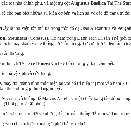
, các tòa nhà chính phủ, và một trụ cột
Augustus Basilica
Tại The
Sta
ẽ cho bạn biết những sự kiện cơ bản và lịch sử về các đồ trang trí đà
y
Đây là thư viện lớn thứ ba trong thời cổ đại, sau Alexandria và
Perga
bül Mountain
(Coressus). Họ nằm trong Danh sách Di sản Thế giới 
ích họa, khảm và hệ thống sưởi ấm riêng. Từ cửa trước đến lối ra trê
à sân thượng.
our du lịch
Terrace Houses
Xin hãy hỏi những gì bạn cần biết.
ới nhà vệ sinh và cửa hàng.
s
, thay đổi thành hình thức hiện tại với bố trí hiển thị mới vào năm 20
lập theo những gì họ đang nói về.
gia Socrates và hoàng đế Marcus Aurelius, một chiếc băng táo đóng bă
 (Thời gian là 30 phút.)
trưa và cho bạn biết về những điều truyền thống để xem và làm trong 
ng web chỉ cách đó khoảng 5 phút bằng xe hơi.