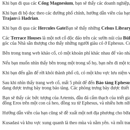
Khi bạn đi qua các
Cổng Magnesium
, bạn sẽ thấy các doanh nghiệp
Khi bạn đi bộ dọc theo các đường phố chính, hướng dẫn viên của bạn s
Trajan
và
Hadrian
.
Khi bạn đi qua các
Hercules Gate
Bạn sẽ thấy những
Celsus Librar
Các
Terrace Houses
là một nơi cổ độc đáo trên các sườn núi của
Bül
góc của Nhà sân thượng cho thấy những người giàu có ở Ephesus. Có b
Bên trong trang web khảo cổ, có một khoản phí khác nhau để vào nh
Nếu bạn muốn nhìn thấy bên trong một trong số họ, bạn nên đi một t
Khi bạn đến gần để rời khỏi thành phố cũ, có một khu vực lưu niệm v
Sau khi nhìn thấy trang web cổ, mất 5 phút để đến
Bảo tàng Ephesu
đang được trưng bày trong bảo tàng. Các phòng trưng bày được thiết 
Bạn sẽ thấy các bức tượng của Artemis, đầu đá cẩm thạch của triết 
đồng Eros trên một con cá heo, đồng xu từ Ephesus, và nhiều hơn nữa.
Hướng dẫn viên của bạn cũng sẽ đề xuất một nơi địa phương cho bữa 
Kusadasi và khu vực xung quanh là theo mùa và nằm yên. và mỗi tra