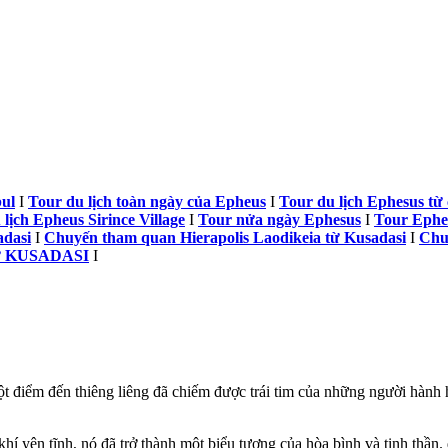
bul
I
Tour du lịch toàn ngày của Epheus
I
Tour du lịch Ephesus từ
lịch Epheus Sirince Village
I
Tour nửa ngày Ephesus
I
Tour Ephes
dasi
I
Chuyến tham quan Hierapolis Laodikeia từ Kusadasi
I
Chu
từ KUSADASI
I
iểm đến thiêng liêng đã chiếm được trái tim của những người hành hư
yên tĩnh, nó đã trở thành một biểu tượng của hòa bình và tinh thần.