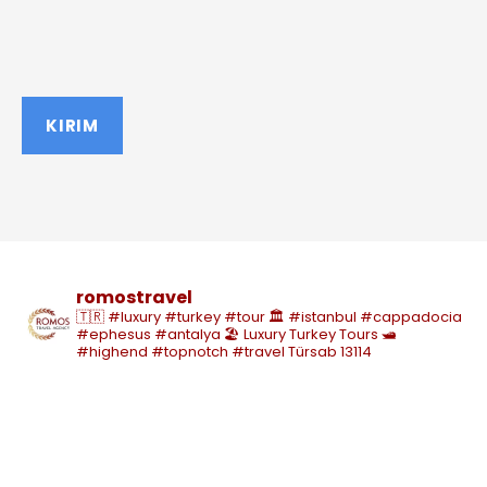
romostravel
🇹🇷 #luxury #turkey #tour
🏛️ #istanbul #cappadocia
#ephesus #antalya
🏖️ Luxury Turkey Tours
🛥️
#highend #topnotch #travel
Türsab 13114