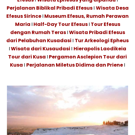
Perjalanan Biblikal Pribadi Efesus
I
Wisata Desa
Efesus Sirince
I
Museum Efesus, Rumah Perawan
Maria
I
Half-Day Tour Efesus
I
Tour Efesus
dengan Rumah Teras
I
Wisata Pribadi Efesus
dari Pelabuhan Kusadasi
I
Tur Arkeologi Epheus
I
Wisata dari Kusaudasi
I
Hierapolis Laodikeia
Tour dari Kusa
I
Pergamon Asclepion Tour dari
Kusa
I
Perjalanan Miletus Didima dan Priene
I