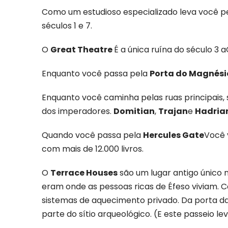
Como um estudioso especializado leva você pel
séculos 1 e 7.
O
Great Theatre
É a única ruína do século 3 
Enquanto você passa pela
Porta do Magnési
Enquanto você caminha pelas ruas principais, 
dos imperadores.
Domitian
,
Trajan
e
Hadria
Quando você passa pela
Hercules Gate
Você 
com mais de 12.000 livros.
O
Terrace Houses
são um lugar antigo único 
eram onde as pessoas ricas de Éfeso viviam. 
sistemas de aquecimento privado. Da porta da 
parte do sítio arqueológico. (E este passeio lev