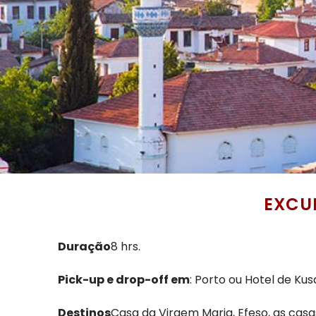
EXCU
Duração
8 hrs.
Pick-up e drop-off em
: Porto ou Hotel de Kus
Destinos
Casa da Virgem Maria, Efeso, as casas