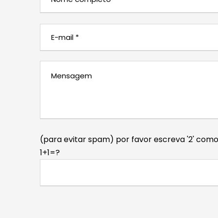
(para evitar spam) por favor escreva '2' com
1+1=?