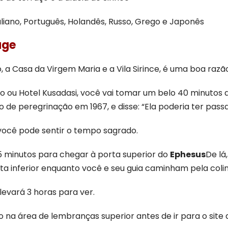
taliano, Português, Holandês, Russo, Grego e Japonês
age
ço, a Casa da Virgem Maria e a Vila Sirince, é uma boa razã
o ou Hotel Kusadasi, você vai tomar um belo 40 minutos 
de peregrinação em 1967, e disse: “Ela poderia ter passad
você pode sentir o tempo sagrado.
 5 minutos para chegar à porta superior do
Ephesus
De lá
ta inferior enquanto você e seu guia caminham pela colin
 levará 3 horas para ver.
a área de lembranças superior antes de ir para o site a