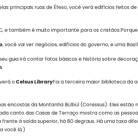
as principais ruas de Éfeso, você verá edifícios feitos 
aC, e também é muito importante para os cristãos.Porque 
o
, você vai ver negócios, edifícios do governo, e uma Basí
seu guia irá contar fatos básicos e história sobre decor
n
.
verá o
Celsus Library
Foi a terceira maior biblioteca da 
nas encostas da Montanha Bülbül (Coressus). Eles estão n
Cada canto das Casas de Terraço mostra como as pessoas
frente à saída superior, há 80 degraus. Há uma taxa dif
a você lá.)