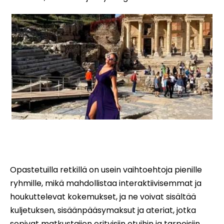
ranta-reissu-reissu-reissu-reissu-reissu-reissu-
reissu
Opastetuilla retkillä on usein vaihtoehtoja pienille
ryhmille, mikä mahdollistaa interaktiivisemmat ja
houkuttelevat kokemukset, ja ne voivat sisältää
kuljetuksen, sisäänpääsymaksut ja ateriat, jotka
sopivat matkustajien erityisiin etuihin ja tarpeisiin.