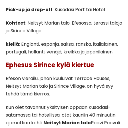
Pick-up ja drop-off
: Kusadasi Port tai Hotel
Kohteet
: Neitsyt Marian talo, Efesossa, terassi taloja
ja Sirince Village
kieliä
: Englanti, espanja, saksa, ranska, italialainen,
portugali, hollanti, venäjä, kreikka ja japanilainen
Ephesus Sirince kylä kiertue
Efeson vierailu, johon kuuluivat Terrace Houses,
Neitsyt Marian talo ja Sirince Village, on hyvä syy
tehdä tämä kierros.
Kun olet tavannut yksityisen oppaan Kusadasi-
satamassa tai hotellissa, otat kauniin 40 minuutin
ajomatkan kohti
Neitsyt Marian talo
Paavi Paavali