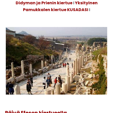
Didyman ja Prienin kiertue
I
Yksityinen
Pamukkalen kiertue KUSADASI
I
Efesoksen ja Sirinen kylän kiertue
Päivä Efeson kiertueella