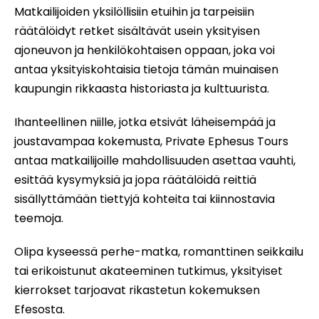
Matkailijoiden yksilöllisiin etuihin ja tarpeisiin
räätälöidyt retket sisältävät usein yksityisen
ajoneuvon ja henkilökohtaisen oppaan, joka voi
antaa yksityiskohtaisia tietoja tämän muinaisen
kaupungin rikkaasta historiasta ja kulttuurista.
Ihanteellinen niille, jotka etsivät läheisempää ja
joustavampaa kokemusta, Private Ephesus Tours
antaa matkailijoille mahdollisuuden asettaa vauhti,
esittää kysymyksiä ja jopa räätälöidä reittiä
sisällyttämään tiettyjä kohteita tai kiinnostavia
teemoja.
Olipa kyseessä perhe-matka, romanttinen seikkailu
tai erikoistunut akateeminen tutkimus, yksityiset
kierrokset tarjoavat rikastetun kokemuksen
Efesosta.