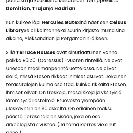
patsaista ja kuuluisista keisareiden temppeleistä.
Domitian
,
Trajan
ja
Hadrian
.
Kun kulkee läpi
Hercules Gate
Sinä näet sen
Celsus
Library
Se oli kolmanneksi suurin kirjasto muinaisina
aikoina, Aleksandrian ja Pergamonin jälkeen.
Sillä
Terrace Houses
ovat ainutlaatuinen vanha
paikka Bülbül (Coressus) -vuoren rinteillä. Ne ovat
Unescon maailmanperintöluettelossa. Ne olivat
siellä, missä Efeson rikkaat ihmiset asuivat. Jokainen
terassitalojen kulma osoittaa, kuinka rikkaita Efeson
ihmiset olivat. On freskoja, mosaiikkeja ja yksityisiä
lämmitysjärjestelmiä. Etuovesta ylempään
uloskäyntiin on 80 askelta. On erilainen maksu
päästä Terassitalojen sisään, joka on osa
arkeologista sivustoa. (Ja tämä kierros vie sinut
sinne.)