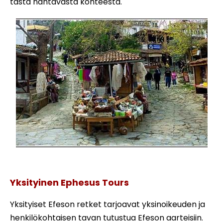
tästä nähtävästä kohteesta.
Sirinen kylä -kiertue
Yksityinen Ephesus Tours
Yksityiset Efeson retket tarjoavat yksinoikeuden ja
henkilökohtaisen tavan tutustua Efeson aarteisiin.