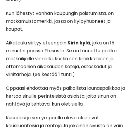
Kun lähestyt vanhan kaupungin poistumista, on
matkamuistomerkki, jossa on kylpyhuoneet ja
kaupat.
Aikataulu siirtyy eteenpäin
Sirin kylä
, joka on 15
minuutin päässä Efesosta. Se on tunnettu paikka
matkailijoille vierailla, koska sen kreikkalaisen ja
ottomaanien aikakauden koteja, ostoskadut ja
viinitarhoja. (Se kestää 1 tunti.)
Oppaasi ehdottaa myös paikallista lounaspaikkaa ja
kertoo sinulle perinteisistä asioista, joita sinun on
nähtävä ja tehtävä, kun olet siellä.
Kusadasi ja sen ympärillä oleva alue ovat
kausiluonteisia ja rentoja.Ja jokainen sivusto on vain