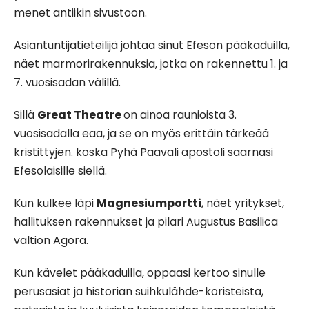
menet antiikin sivustoon.
Asiantuntijatieteilijä johtaa sinut Efeson pääkaduilla,
näet marmorirakennuksia, jotka on rakennettu 1. ja
7. vuosisadan välillä.
Sillä
Great Theatre
on ainoa raunioista 3.
vuosisadalla eaa, ja se on myös erittäin tärkeää
kristittyjen. koska Pyhä Paavali apostoli saarnasi
Efesolaisille siellä.
Kun kulkee läpi
Magnesiumportti
, näet yritykset,
hallituksen rakennukset ja pilari Augustus Basilica
valtion Agora.
Kun kävelet pääkaduilla, oppaasi kertoo sinulle
perusasiat ja historian suihkulähde-koristeista,