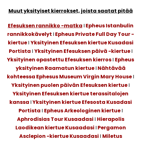
Muut yksityiset kierrokset, joista saatat pitää
Efesuksen rannikko -matka
I
Epheus Istanbulin
rannikkokävelyt
I
Epheus Private Full Day Tour -
kiertue
I
Yksityinen Efesuksen kiertue Kusadasi
Portista
I
Yksityinen Efesuksen päivä -kiertue
I
Yksityinen opastettu Efesuksen kierros
I
Epheus
yksityinen Raamatun kiertue
I
Nähtävää
kohteessa Ephesus Museum Virgin Mary House
I
Yksityinen puolen päivän Efesuksen kiertue
I
Yksityinen Efesuksen kiertue terassitalojen
kanssa
I
Yksityinen kiertue Efesosta Kusadasi
Portista
I
Epheus Arkeologinen kiertue
I
Aphrodisias Tour Kusaadasi
I
Hierapolis
Laodikean kiertue Kusaadasi
I
Pergamon
Asclepion -kiertue Kusaadasi
I
Miletus