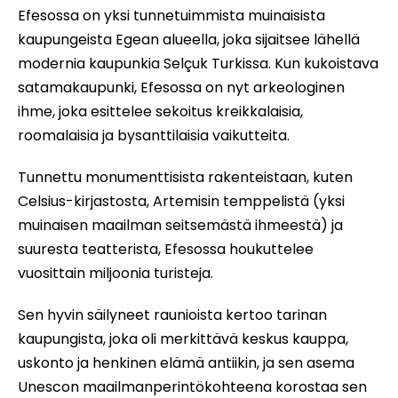
Efesossa on yksi tunnetuimmista muinaisista
kaupungeista Egean alueella, joka sijaitsee lähellä
modernia kaupunkia Selçuk Turkissa. Kun kukoistava
satamakaupunki, Efesossa on nyt arkeologinen
ihme, joka esittelee sekoitus kreikkalaisia,
roomalaisia ja bysanttilaisia vaikutteita.
Tunnettu monumenttisista rakenteistaan, kuten
Celsius-kirjastosta, Artemisin temppelistä (yksi
muinaisen maailman seitsemästä ihmeestä) ja
suuresta teatterista, Efesossa houkuttelee
vuosittain miljoonia turisteja.
Sen hyvin säilyneet raunioista kertoo tarinan
kaupungista, joka oli merkittävä keskus kauppa,
uskonto ja henkinen elämä antiikin, ja sen asema
Unescon maailmanperintökohteena korostaa sen