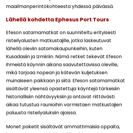
maailmanperintökohteesta yhdessä päivässä.
Lähellä kohdetta Ephesus Port Tours
Efeson satamamatkat on suunniteltu erityisesti
risteilyalusten matkustajille, jotka laskeutuvat
lähellä oleviin satamakaupunkeihin, kuten
Kusadasiin ja Izmiiriin. Nämä retket tekevät Efeson
ihmeistä käynnin aikana saavutettavissa oleville,
mikä tarjoaa nopean ja kätevän kuljetuksen
muinaiseen paikkaan ja siitä. Efeson satamamatkat
sisältävät yleensä opastettuja käyntejä tärkeisiin
historiallisiin nähtävyyksiin ja antavat riittävästi
aikaa tutustua raunioihin varmistaen matkustajien
paluusta risteilyaluksiin ajoissa.
Monet paketit sisältävät ammattimaisia oppaita,