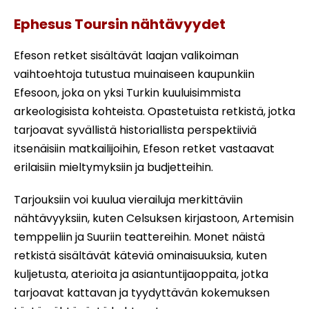
Itse aikataulu efesuksen ja sirinen kiertue
Ephesus Toursin nähtävyydet
Efeson retket sisältävät laajan valikoiman
vaihtoehtoja tutustua muinaiseen kaupunkiin
Efesoon, joka on yksi Turkin kuuluisimmista
arkeologisista kohteista. Opastetuista retkistä, jotka
tarjoavat syvällistä historiallista perspektiiviä
itsenäisiin matkailijoihin, Efeson retket vastaavat
erilaisiin mieltymyksiin ja budjetteihin.
Tarjouksiin voi kuulua vierailuja merkittäviin
nähtävyyksiin, kuten Celsuksen kirjastoon, Artemisin
temppeliin ja Suuriin teattereihin. Monet näistä
retkistä sisältävät käteviä ominaisuuksia, kuten
kuljetusta, aterioita ja asiantuntijaoppaita, jotka
tarjoavat kattavan ja tyydyttävän kokemuksen