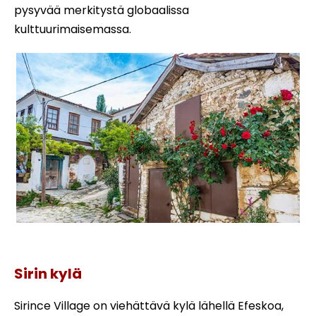
pysyvää merkitystä globaalissa
kulttuurimaisemassa.
Kierros Sirince kylä ja Efesus Kusadasi satama
Sirin kylä
Sirince Village on viehättävä kylä lähellä Efeskoa,