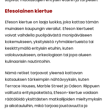
Efesolainen kiertue
Efeson kiertue on laaja luokka, joka kattaa tämän
muinaisen kaupungin vierailut. Efeson kiertueet
voivat vaihdella puolipäivästä monipäiväiseen
kokemukseen, yksityisistä ryhmäkiertueista tai
keskittymällä erityisiin etuihin, kuten
valokuvaukseen, arkeologiaan tai jopa alueen
kulinaarisiin nautintoihin.
Nämä retket tarjoavat yleensä kattavan
katsauksen tärkeimpiin nähtävyyksiin, kuten
Terrace Houses, Marble Street ja Odeon. Riippuen
valitusta erityispaketista, Efeson-kiertue voidaan
räätälöidä yksittäisten matkailijoiden mieltymyksiin
ja aikatauluihin, mikä tarjoaa joustavuutta ja