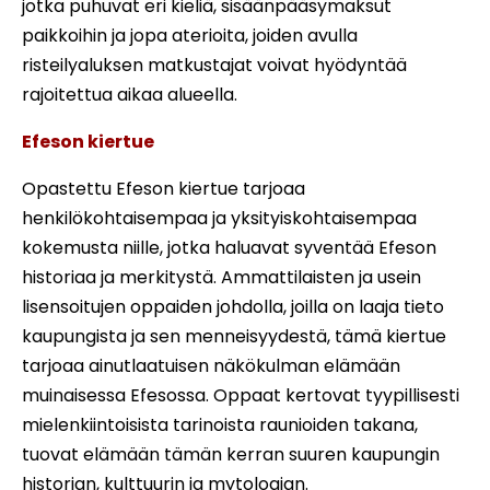
jotka puhuvat eri kieliä, sisäänpääsymaksut
paikkoihin ja jopa aterioita, joiden avulla
risteilyaluksen matkustajat voivat hyödyntää
rajoitettua aikaa alueella.
Efeson kiertue
Opastettu Efeson kiertue tarjoaa
henkilökohtaisempaa ja yksityiskohtaisempaa
kokemusta niille, jotka haluavat syventää Efeson
historiaa ja merkitystä. Ammattilaisten ja usein
lisensoitujen oppaiden johdolla, joilla on laaja tieto
kaupungista ja sen menneisyydestä, tämä kiertue
tarjoaa ainutlaatuisen näkökulman elämään
muinaisessa Efesossa. Oppaat kertovat tyypillisesti
mielenkiintoisista tarinoista raunioiden takana,
tuovat elämään tämän kerran suuren kaupungin
historian, kulttuurin ja mytologian.