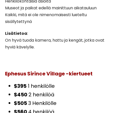
Henkilökohtaisia asioita
Museot ja paikat edellä mainittuun aikatauluun
Kaikki, mitä ei ole nimenomaisesti lueteltu
sisällytettynä
Lisätietoa
:
On hyvä tuoda kamera, hattu ja kengät, jotka ovat
hyviä kävelylle.
Ephesus Sirince Village -kiertueet
$395
1 henkilölle
$450
2 henkilöä
$505
3 Henkilölle
$560
4 henkilöä