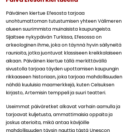
Päiväinen kiertue Efesosta tarjoaa
unohtumattoman tutustumisen yhteen Välimeren
alueen suurimmista muinaisista kaupungeista.
Sijaitsee nykypäivän Turkissa, Efesossa on
arkeologinen ihme, joka on täynnä hyvin säilyneitä
raunioita, jotka juontuvat klassiseen kreikkalaiseen
aikaan. Päiväinen kiertue tällä merkittävällä
sivustolla tarjoaa täyden upottamisen kaupungin
rikkaaseen historiaan, joka tarjoaa mahdollisuuden
nähdä kuuluisia maamerkkejä, kuten Celsuksen
kirjasto, Artemisin temppeli ja suuri teatteri.
Useimmat päiväretket alkavat varhain aamulla ja
tarjoavat kuljetusta, ammattimaisia oppaita ja
joskus aterioita, mikä antaa kävijöille
mahdollisuuden täysin nauttia tästä Unescon