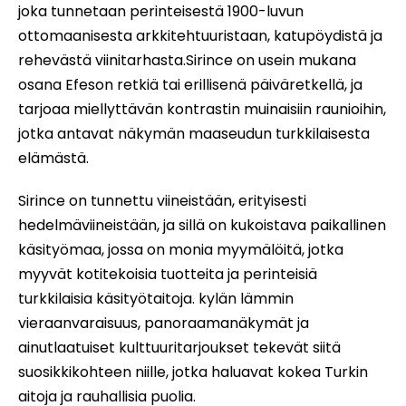
joka tunnetaan perinteisestä 1900-luvun
ottomaanisesta arkkitehtuuristaan, katupöydistä ja
rehevästä viinitarhasta.Sirince on usein mukana
osana Efeson retkiä tai erillisenä päiväretkellä, ja
tarjoaa miellyttävän kontrastin muinaisiin raunioihin,
jotka antavat näkymän maaseudun turkkilaisesta
elämästä.
Sirince on tunnettu viineistään, erityisesti
hedelmäviineistään, ja sillä on kukoistava paikallinen
käsityömaa, jossa on monia myymälöitä, jotka
myyvät kotitekoisia tuotteita ja perinteisiä
turkkilaisia käsityötaitoja. kylän lämmin
vieraanvaraisuus, panoraamanäkymät ja
ainutlaatuiset kulttuuritarjoukset tekevät siitä
suosikkikohteen niille, jotka haluavat kokea Turkin
aitoja ja rauhallisia puolia.