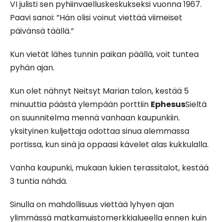
VI julisti sen pyhiinvaelluskeskukseksi vuonna 1967.
Paavi sanoi: ”Hän olisi voinut viettää viimeiset
päivänsä täällä.”
Kun vietät lähes tunnin paikan päällä, voit tuntea
pyhän ajan.
Kun olet nähnyt Neitsyt Marian talon, kestää 5
minuuttia päästä ylempään porttiin
Ephesus
Sieltä
on suunnitelma mennä vanhaan kaupunkiin.
yksityinen kuljettaja odottaa sinua alemmassa
portissa, kun sinä ja oppaasi kävelet alas kukkulalla.
Vanha kaupunki, mukaan lukien terassitalot, kestää
3 tuntia nähdä.
Sinulla on mahdollisuus viettää lyhyen ajan
ylimmässä matkamuistomerkkialueella ennen kuin