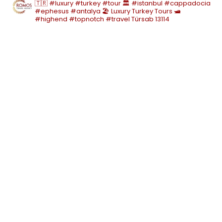
🇹🇷 #luxury #turkey #tour
🏛️ #istanbul #cappadocia
#ephesus #antalya
🏖️ Luxury Turkey Tours
🛥️
#highend #topnotch #travel
Türsab 13114