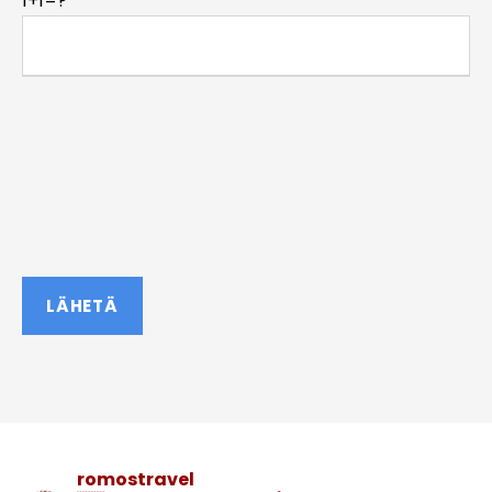
1+1=?
romostravel