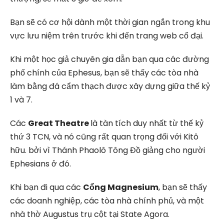
Bạn sẽ có cơ hội dành một thời gian ngắn trong khu
vực lưu niệm trên trước khi đến trang web cổ đại.
Khi một học giả chuyên gia dẫn bạn qua các đường
phố chính của Ephesus, bạn sẽ thấy các tòa nhà
làm bằng đá cẩm thạch được xây dựng giữa thế kỷ
1 và 7.
Các
Great Theatre
là tàn tích duy nhất từ thế kỷ
thứ 3 TCN, và nó cũng rất quan trọng đối với Kitô
hữu. bởi vì Thánh Phaolô Tông Đồ giảng cho người
Ephesians ở đó.
Khi bạn đi qua các
Cổng Magnesium
, bạn sẽ thấy
các doanh nghiệp, các tòa nhà chính phủ, và một
nhà thờ Augustus trụ cột tại State Agora.