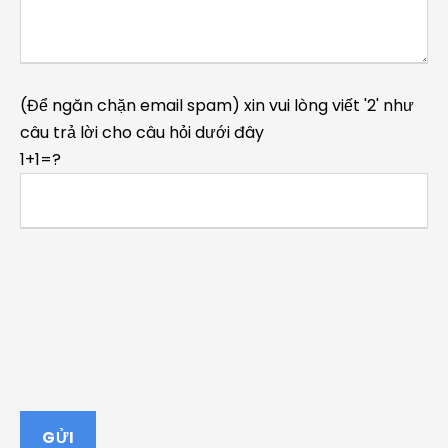
(Để ngăn chặn email spam) xin vui lòng viết '2' như
câu trả lời cho câu hỏi dưới đây
1+1=?