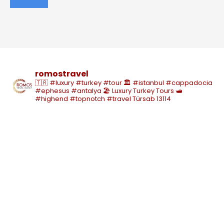
romostravel
🇹🇷 #luxury #turkey #tour
🏛️ #istanbul #cappadocia
#ephesus #antalya
🏖️ Luxury Turkey Tours
🛥️
#highend #topnotch #travel
Türsab 13114