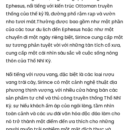
Ephesus, nổi tiếng với kiến trúc Ottoman truyền
thống của thế kỷ 19, đường phố rậm rạp và vườn
nho tươi mát.Thường được bao gồm như một phần
của các tour du lịch đến Ephesus hoặc như một
chuyến đi một ngày riêng biệt, Sirince cung cấp một
sự tương phản tuyệt vời với những tàn tích cổ xưa,
cung cấp một cái nhìn sâu sắc về cuộc sống nông
thôn của Thổ Nhĩ Kỳ.
Nổi tiếng với rượu vang, đặc biệt là các loại rượu
vang trái cây, Sirince có một cảnh nghệ thuật địa
phương thịnh vượng, với nhiều cửa hàng bán các
sản phẩm tự chế và thủ công truyền thống Thổ Nhĩ
Kỳ. sự hiếu khách ấm áp của ngôi làng, tầm nhìn
toàn cảnh và các ưu đãi văn hóa độc đáo làm cho
nó trở thành một điểm đến ưa thích cho những
người muốn trải nghiệm một mặt đích thực và