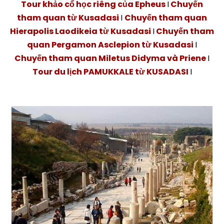
Tour khảo cổ học riêng của Epheus
I
Chuyến
tham quan từ Kusadasi
I
Chuyến tham quan
Hierapolis Laodikeia từ Kusadasi
I
Chuyến tham
quan Pergamon Asclepion từ Kusadasi
I
Chuyến tham quan Miletus Didyma và Priene
I
Tour du lịch PAMUKKALE từ KUSADASI
I