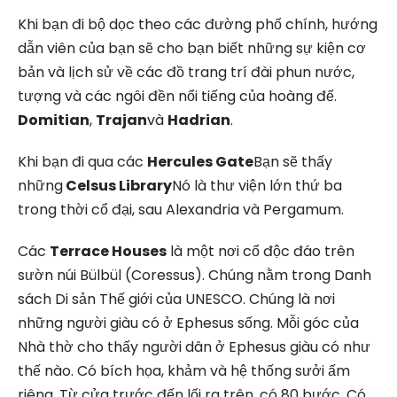
Khi bạn đi bộ dọc theo các đường phố chính, hướng
dẫn viên của bạn sẽ cho bạn biết những sự kiện cơ
bản và lịch sử về các đồ trang trí đài phun nước,
tượng và các ngôi đền nổi tiếng của hoàng đế.
Domitian
,
Trajan
và
Hadrian
.
Khi bạn đi qua các
Hercules Gate
Bạn sẽ thấy
những
Celsus Library
Nó là thư viện lớn thứ ba
trong thời cổ đại, sau Alexandria và Pergamum.
Các
Terrace Houses
là một nơi cổ độc đáo trên
sườn núi Bülbül (Coressus). Chúng nằm trong Danh
sách Di sản Thế giới của UNESCO. Chúng là nơi
những người giàu có ở Ephesus sống. Mỗi góc của
Nhà thờ cho thấy người dân ở Ephesus giàu có như
thế nào. Có bích họa, khảm và hệ thống sưởi ấm
riêng. Từ cửa trước đến lối ra trên, có 80 bước. Có