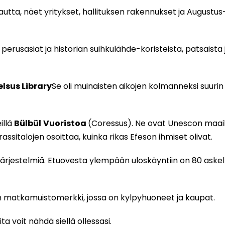
utta, näet yritykset, hallituksen rakennukset ja Augustu
perusasiat ja historian suihkulähde-koristeista, patsaista 
elsus Library
Se oli muinaisten aikojen kolmanneksi suurin 
illä
Bülbül
Vuoristoa
(Coressus). Ne ovat Unescon maailm
assitalojen osoittaa, kuinka rikas Efeson ihmiset olivat.
sjärjestelmiä. Etuovesta ylempään uloskäyntiin on 80 askel
n matkamuistomerkki, jossa on kylpyhuoneet ja kaupat.
a voit nähdä siellä ollessasi.