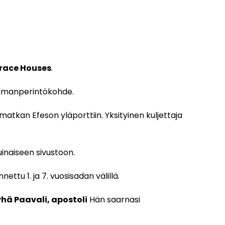
race Houses
.
ailmanperintökohde.
omatkan Efeson yläporttiin. Yksityinen kuljettaja
inaiseen sivustoon.
ttu 1. ja 7. vuosisadan välillä.
hä Paavali, apostoli
Hän saarnasi