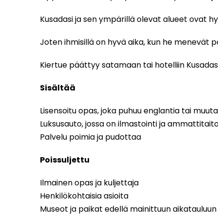
Kusadasi ja sen ympärillä olevat alueet ovat hyv
Joten ihmisillä on hyvä aika, kun he menevät p
Kiertue päättyy satamaan tai hotelliin Kusadasi
Sisältää
Lisensoitu opas, joka puhuu englantia tai muuta
Luksusauto, jossa on ilmastointi ja ammattitaito
Palvelu poimia ja pudottaa
Poissuljettu
Ilmainen opas ja kuljettaja
Henkilökohtaisia asioita
Museot ja paikat edellä mainittuun aikatauluun