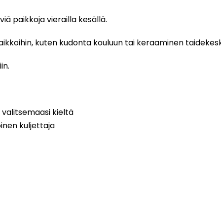
iä paikkoja vierailla kesällä.
aikkoihin, kuten kudonta kouluun tai keraaminen taidekes
in.
 valitsemaasi kieltä
inen kuljettaja