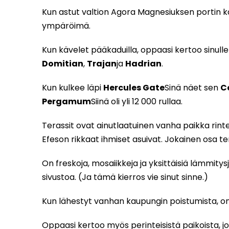
Kun astut valtion Agora Magnesiuksen portin ka
ympäröimä.
Kun kävelet pääkaduilla, oppaasi kertoo sinulle 
Domitian
,
Trajan
ja
Hadrian
.
Kun kulkee läpi
Hercules Gate
Sinä näet sen
C
Pergamum
Siinä oli yli 12 000 rullaa.
Terassit ovat ainutlaatuinen vanha paikka rinte
Efeson rikkaat ihmiset asuivat. Jokainen osa ter
On freskoja, mosaiikkeja ja yksittäisiä lämmity
sivustoa. (Ja tämä kierros vie sinut sinne.)
Kun lähestyt vanhan kaupungin poistumista, o
Oppaasi kertoo myös perinteisistä paikoista, joit