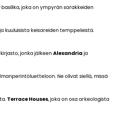
s-basilika, joka on ympyrän sarakkeiden
ja kuuluisista keisareiden temppeleistä.
kirjasto, jonka jälkeen
Alexandria
ja
anperintöluetteloon. Ne olivat siellä, missä
ta.
Terrace Houses
, joka on osa arkeologista