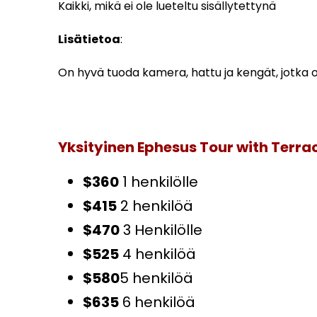
Kaikki, mikä ei ole lueteltu sisällytettynä
Lisätietoa
:
On hyvä tuoda kamera, hattu ja kengät, jotka o
Yksityinen Ephesus Tour with Terra
$360
1 henkilölle
$415
2 henkilöä
$470
3 Henkilölle
$525
4 henkilöä
$580
5 henkilöä
$635
6 henkilöä