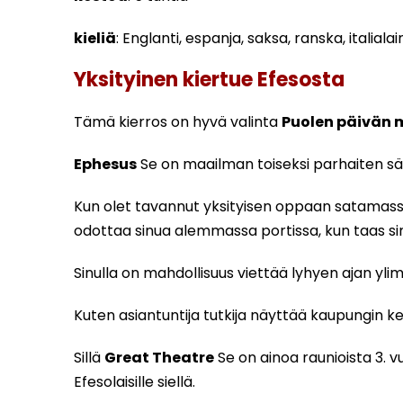
kieliä
: Englanti, espanja, saksa, ranska, italialai
Yksityinen kiertue Efesosta
Tämä kierros on hyvä valinta
Puolen päivän 
Ephesus
Se on maailman toiseksi parhaiten säi
Kun olet tavannut yksityisen oppaan satamassa
odottaa sinua alemmassa portissa, kun taas sin
Sinulla on mahdollisuus viettää lyhyen ajan 
Kuten asiantuntija tutkija näyttää kaupungin kes
Sillä
Great Theatre
Se on ainoa raunioista 3. vu
Efesolaisille siellä.