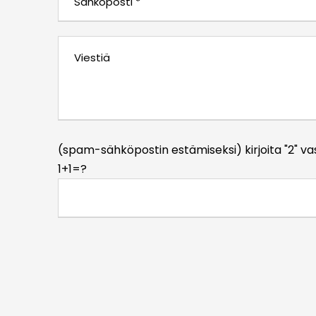
(spam-sähköpostin estämiseksi) kirjoita "2" 
1+1=?