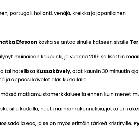
nen, portugali, hollanti, venäjä, kreikka ja japanilainen.
matka Efesoon
koska se antaa sinulle katseen sisälle
Ter
lynyt muinainen kaupunki, ja vuonna 2015 se lisättiin ma
 tai hotellissa
Kussakävely
, otat kauniin 30 minuutin aj
ä ja oppaasi kävelet alas kukkulalla.
ylimmässä matkamuistomerkkialueella ennen kuin menet mu
keisillä kaduilla, näet marmorirakennuksia, jotka on rakenne
osisadalla eaa, ja se on myös erittäin tärkeä kristityille.
Py