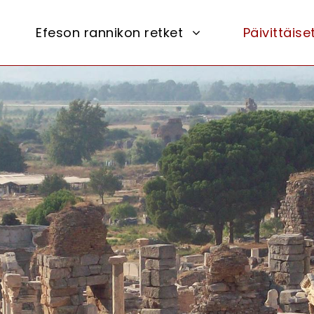
Efeson rannikon retket
Päivittäise